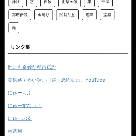
神社
窓
自殺
衝撃画像
車
部屋
都市伝説
金縛り
閲覧注意
電車
霊感
顔
リンク集
世にも奇妙な都市伝説
黄泉路 / 怖い話、心霊・恐怖動画、YouTube
にゅーもふ
にゅーすなう！
にゅーぷる
軍茶利