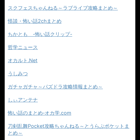
スクフェスちゃんねる～ラブライブ攻略まとめ～
怪談・怖い話2chまとめ
ちかとも -怖い話クリップ-
哲学ニュース
オカルト.Net
うしみつ
ガチャガチャ～パズドラ攻略情報まとめ～
しぃアンテナ
怖い話のまとめ‐オカ学.com
刀剣乱舞Pocket攻略ちゃんねる～とうらぶポケットま
とめ～