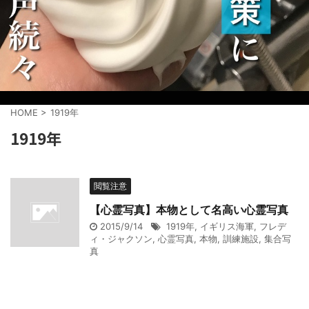
HOME
>
1919年
1919年
閲覧注意
【心霊写真】本物として名高い心霊写真
2015/9/14
1919年
,
イギリス海軍
,
フレデ
ィ・ジャクソン
,
心霊写真
,
本物
,
訓練施設
,
集合写
真