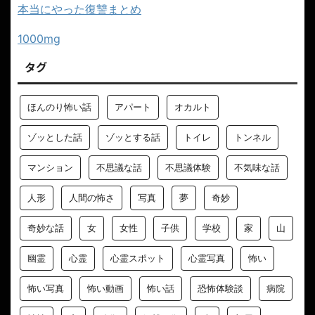
本当にやった復讐まとめ
1000mg
タグ
ほんのり怖い話
アパート
オカルト
ゾッとした話
ゾッとする話
トイレ
トンネル
マンション
不思議な話
不思議体験
不気味な話
人形
人間の怖さ
写真
夢
奇妙
奇妙な話
女
女性
子供
学校
家
山
幽霊
心霊
心霊スポット
心霊写真
怖い
怖い写真
怖い動画
怖い話
恐怖体験談
病院