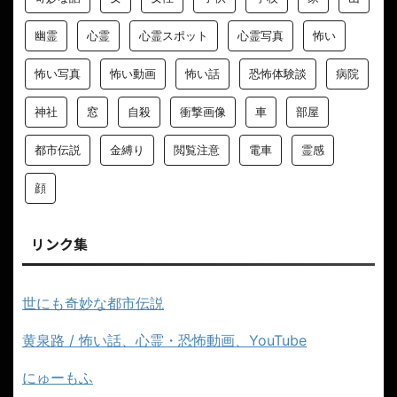
幽霊
心霊
心霊スポット
心霊写真
怖い
怖い写真
怖い動画
怖い話
恐怖体験談
病院
神社
窓
自殺
衝撃画像
車
部屋
都市伝説
金縛り
閲覧注意
電車
霊感
顔
リンク集
世にも奇妙な都市伝説
黄泉路 / 怖い話、心霊・恐怖動画、YouTube
にゅーもふ