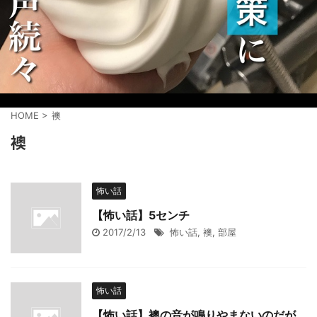
HOME
>
襖
襖
怖い話
【怖い話】5センチ
2017/2/13
怖い話
,
襖
,
部屋
怖い話
【怖い話】襖の音が鳴りやまないのだが…