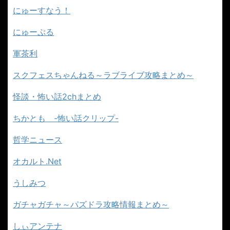
にゅーすなう！
にゅーぷる
軍茶利
スクフェスちゃんねる～ラブライブ攻略まとめ～
怪談・怖い話2chまとめ
ちかとも -怖い話クリップ-
哲学ニュース
オカルト.Net
うしみつ
ガチャガチャ～パズドラ攻略情報まとめ～
しぃアンテナ