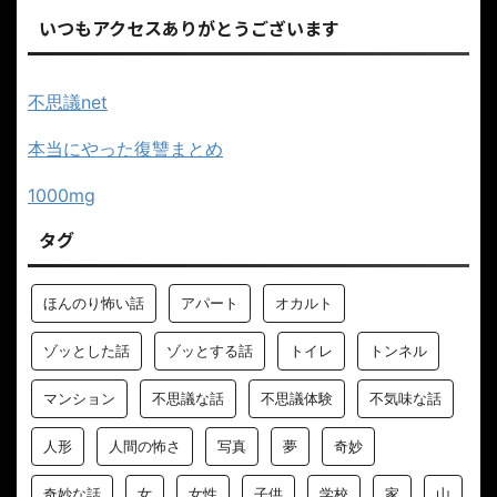
いつもアクセスありがとうございます
不思議net
本当にやった復讐まとめ
1000mg
タグ
ほんのり怖い話
アパート
オカルト
ゾッとした話
ゾッとする話
トイレ
トンネル
マンション
不思議な話
不思議体験
不気味な話
人形
人間の怖さ
写真
夢
奇妙
奇妙な話
女
女性
子供
学校
家
山