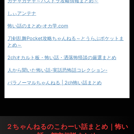
ガチャガチャ～パズドラ攻略情報まとめ～
しぃアンテナ
怖い話のまとめ‐オカ学.com
刀剣乱舞Pocket攻略ちゃんねる～とうらぶポケットま
とめ～
2chオカルト板・怖い話・洒落怖怪談の厳選まとめ
人から聞いた怖い話-実話恐怖話コレクション-
パラノーマルちゃんねる | 2ch怖い話まとめ
２ちゃんねるのこわーい話まとめ｜怖い