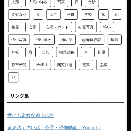
人形
人間の怖さ
写真
夢
奇妙
奇妙な話
女
女性
子供
学校
家
山
幽霊
心霊
心霊スポット
心霊写真
怖い
怖い写真
怖い動画
怖い話
恐怖体験談
病院
神社
窓
自殺
衝撃画像
車
部屋
都市伝説
金縛り
閲覧注意
電車
霊感
顔
リンク集
世にも奇妙な都市伝説
黄泉路 / 怖い話、心霊・恐怖動画、YouTube