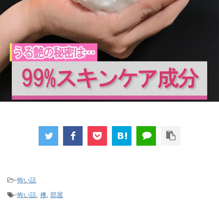
-
怖い話
-
怖い話
,
襖
,
部屋