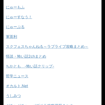
にゅーもふ
にゅーすなう！
にゅーぷる
軍茶利
スクフェスちゃんねる～ラブライブ攻略まとめ～
怪談・怖い話2chまとめ
ちかとも -怖い話クリップ-
哲学ニュース
オカルト.Net
うしみつ