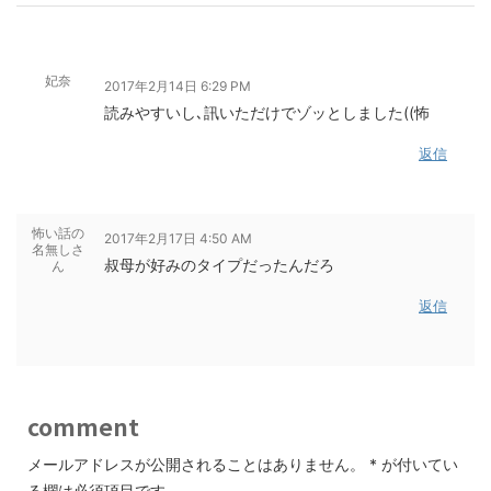
妃奈
2017年2月14日 6:29 PM
読みやすいし､訊いただけでゾッとしました((怖
返信
怖い話の
2017年2月17日 4:50 AM
名無しさ
叔母が好みのタイプだったんだろ
ん
返信
comment
メールアドレスが公開されることはありません。
*
が付いてい
る欄は必須項目です