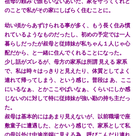
祖母の頼みで誰もいないあいだ、家を守ってくれと
のことで私がその家にしばらく住むことに。
幼い頃からあずけられる事が多く、もう長く住み慣
れているようなものだったし、初めの予定では一人
暮らしだったが叔母と従姉妹が私ちゃん１人じゃ心
配だから、と一緒に住んでくれることになった。
少し話がズレるが、母方の家系は所謂 見える 家系
で、私は時々はっきりと見えたり、体質としてよく
連れて帰ってしまう、という感じ。普段は あ、ここ
にいるなぁ、とかここやばいなぁ、くらいにしか感
じないのに対して特に従姉妹が強い勘の持ち主だっ
た。
叔母は基本的にはあまり見えないが、以前職場で座
敷童子に遭遇した、とかいう感じで、家系として私
の母以外は中途半端に見える為、呼びこんだり連れ