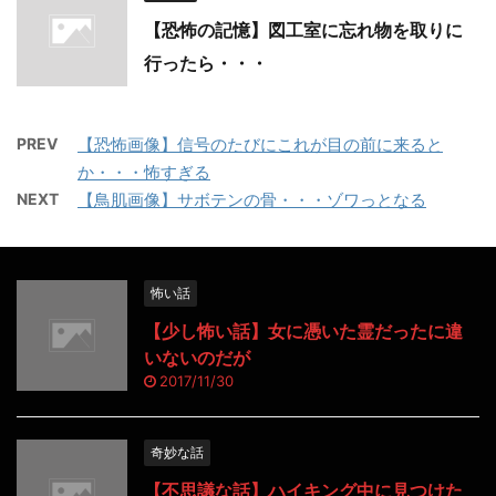
【恐怖の記憶】図工室に忘れ物を取りに
行ったら・・・
PREV
【恐怖画像】信号のたびにこれが目の前に来ると
か・・・怖すぎる
NEXT
【鳥肌画像】サボテンの骨・・・ゾワっとなる
怖い話
【少し怖い話】女に憑いた霊だったに違
いないのだが
2017/11/30
奇妙な話
【不思議な話】ハイキング中に見つけた