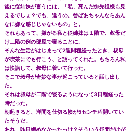
後に従姉妹が言うには、「私、死んだ御先祖様も見
えるでしょ？でも、違うの。曾ばあちゃんならあん
なに嫌な感じじゃないもの」と。
それもあって、嫌がる私と従姉妹は１階で、叔母だ
け二階の例の部屋で寝ることに。
そんな生活がはじまって2週間程経ったとき、叔母
が喫茶にでも行こう、と誘ってくれた。もちろん私
は快諾して、叔母に着いて行った。
そこで叔母が奇妙な事が起こっていると話し出し
た。
それは叔母が二階で寝るようになって3日程経った
時だった。
朝起きると、洋間を仕切る襖が5センチ程開いてい
たそうだ。
あれ、昨日締めなかったっけ？そういう疑問だけが