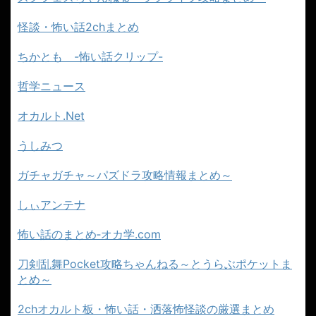
怪談・怖い話2chまとめ
ちかとも -怖い話クリップ-
哲学ニュース
オカルト.Net
うしみつ
ガチャガチャ～パズドラ攻略情報まとめ～
しぃアンテナ
怖い話のまとめ‐オカ学.com
刀剣乱舞Pocket攻略ちゃんねる～とうらぶポケットま
とめ～
2chオカルト板・怖い話・洒落怖怪談の厳選まとめ