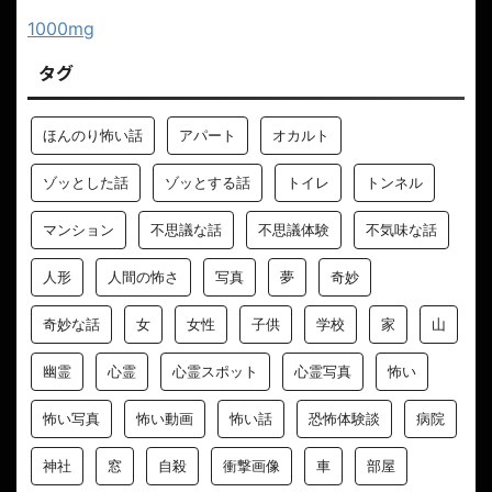
1000mg
タグ
ほんのり怖い話
アパート
オカルト
ゾッとした話
ゾッとする話
トイレ
トンネル
マンション
不思議な話
不思議体験
不気味な話
人形
人間の怖さ
写真
夢
奇妙
奇妙な話
女
女性
子供
学校
家
山
幽霊
心霊
心霊スポット
心霊写真
怖い
怖い写真
怖い動画
怖い話
恐怖体験談
病院
神社
窓
自殺
衝撃画像
車
部屋