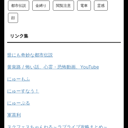
都市伝説
金縛り
閲覧注意
電車
霊感
顔
リンク集
世にも奇妙な都市伝説
黄泉路 / 怖い話、心霊・恐怖動画、YouTube
にゅーもふ
にゅーすなう！
にゅーぷる
軍茶利
スクフェスちゃんねる～ラブライブ攻略まとめ～