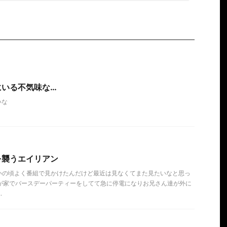
にいる不気味な…
いな
を襲うエイリアン
いの頃よく番組で見かけたんだけど最近は見なくてまた見たいなと思っ
族が家でバースデーパーティーをしてて急に停電になりお兄さん達が外に
.