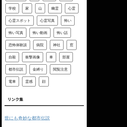
学校
家
山
幽霊
心霊
心霊スポット
心霊写真
怖い
怖い写真
怖い動画
怖い話
恐怖体験談
病院
神社
窓
自殺
衝撃画像
車
部屋
都市伝説
金縛り
閲覧注意
電車
霊感
顔
リンク集
世にも奇妙な都市伝説