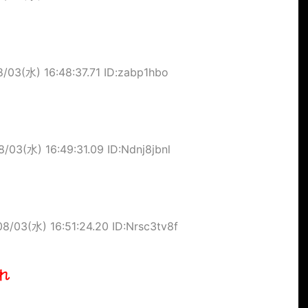
/03(水) 16:48:37.71 ID:zabp1hbo
/03(水) 16:49:31.09 ID:Ndnj8jbnl
8/03(水) 16:51:24.20 ID:Nrsc3tv8f
れ