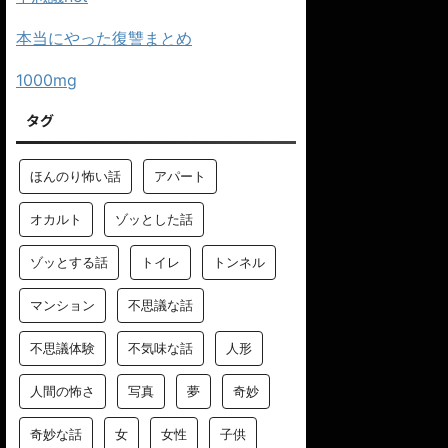
本当にやった復讐まとめ
1000mg
タグ
ほんのり怖い話
アパート
オカルト
ゾッとした話
ゾッとする話
トイレ
トンネル
マンション
不思議な話
不思議体験
不気味な話
人形
人間の怖さ
写真
夢
奇妙
奇妙な話
女
女性
子供