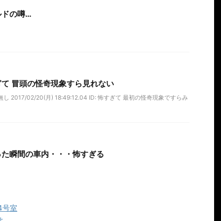
ルドの噂…
て 冒頭の怪奇現象すら見れない
2017/02/20(月) 18:49:12.04 ID: 怖すぎて 最初の怪奇現象ですらみ
った瞬間の車内・・・怖すぎる
4号室
よ…