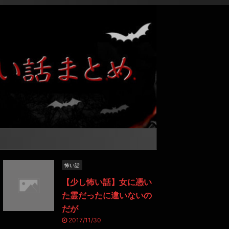
怖い話
【少し怖い話】女に憑い
た霊だったに違いないの
だが
2017/11/30