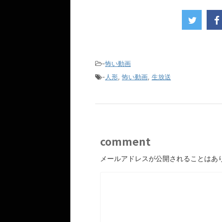
-
怖い動画
-
人形
,
怖い動画
,
生放送
comment
メールアドレスが公開されることはあ