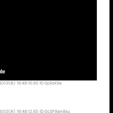
8/03(水) 16:48:10.60 ID:0p9zk9a
8/03(水) 16:48:12.65 ID:GcSF9am8su