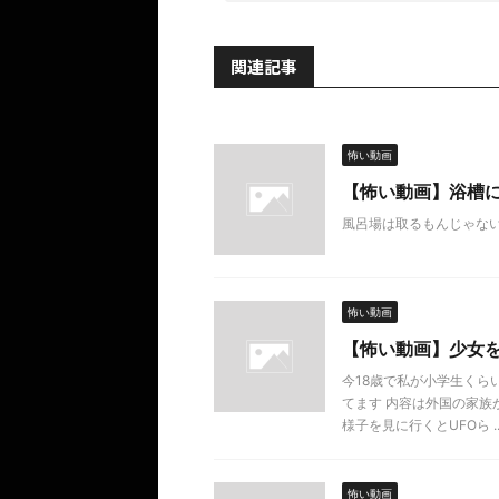
関連記事
怖い動画
【怖い動画】浴槽
風呂場は取るもんじゃな
怖い動画
【怖い動画】少女
今18歳で私が小学生くら
てます 内容は外国の家
様子を見に行くとUFOら ..
怖い動画