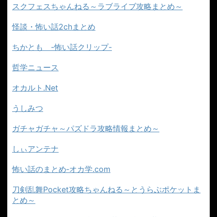
スクフェスちゃんねる～ラブライブ攻略まとめ～
怪談・怖い話2chまとめ
ちかとも -怖い話クリップ-
哲学ニュース
オカルト.Net
うしみつ
ガチャガチャ～パズドラ攻略情報まとめ～
しぃアンテナ
怖い話のまとめ‐オカ学.com
刀剣乱舞Pocket攻略ちゃんねる～とうらぶポケットま
とめ～