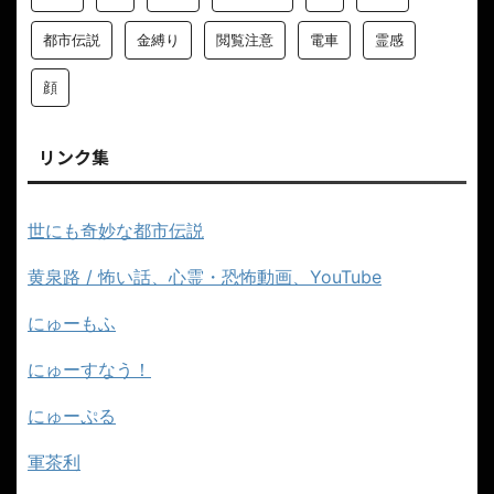
都市伝説
金縛り
閲覧注意
電車
霊感
顔
リンク集
世にも奇妙な都市伝説
黄泉路 / 怖い話、心霊・恐怖動画、YouTube
にゅーもふ
にゅーすなう！
にゅーぷる
軍茶利