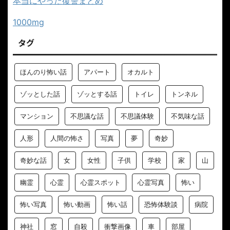
本当にやった復讐まとめ
1000mg
タグ
ほんのり怖い話
アパート
オカルト
ゾッとした話
ゾッとする話
トイレ
トンネル
マンション
不思議な話
不思議体験
不気味な話
人形
人間の怖さ
写真
夢
奇妙
奇妙な話
女
女性
子供
学校
家
山
幽霊
心霊
心霊スポット
心霊写真
怖い
怖い写真
怖い動画
怖い話
恐怖体験談
病院
神社
窓
自殺
衝撃画像
車
部屋