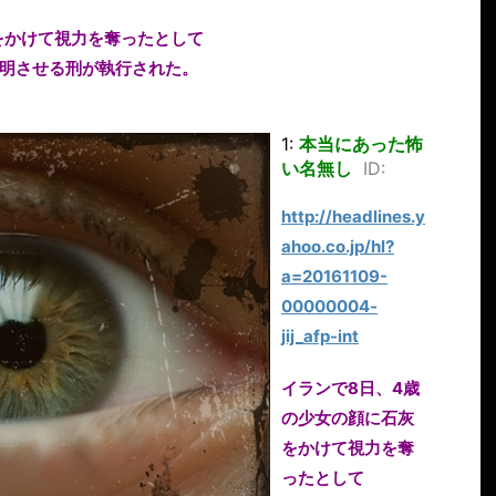
をかけて視力を奪ったとして
明させる刑が執行された。
1:
本当にあった怖
い名無し
ID:
http://headlines.y
ahoo.co.jp/hl?
a=20161109-
00000004-
jij_afp-int
イランで8日、4歳
の少女の顔に石灰
をかけて視力を奪
ったとして