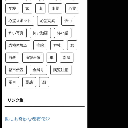
学校
家
山
幽霊
心霊
心霊スポット
心霊写真
怖い
怖い写真
怖い動画
怖い話
恐怖体験談
病院
神社
窓
自殺
衝撃画像
車
部屋
都市伝説
金縛り
閲覧注意
電車
霊感
顔
リンク集
世にも奇妙な都市伝説