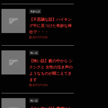
奇妙な話
【不思議な話】ハイキン
グ中に見つけた奇妙な神
社で・・・
2017/11/30
怖い話
【怖い話】藪の中から シ
クシクと 女性の泣き声の
ようなものが聞こえてき
ます
2017/11/30
怖い話