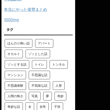
本当にやった復讐まとめ
1000mg
タグ
ほんのり怖い話
アパート
オカルト
ゾッとした話
ゾッとする話
トイレ
トンネル
マンション
不思議な話
不思議体験
不気味な話
人形
人間の怖さ
写真
夢
奇妙
奇妙な話
女
女性
子供