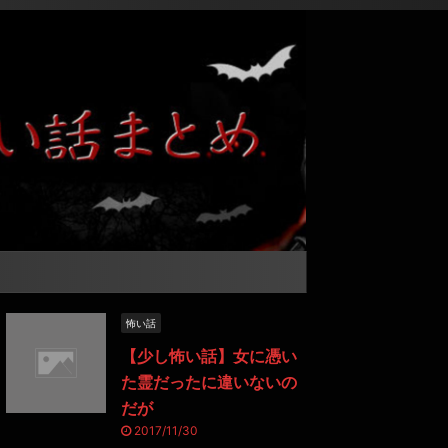
怖い話
【少し怖い話】女に憑い
た霊だったに違いないの
だが
2017/11/30