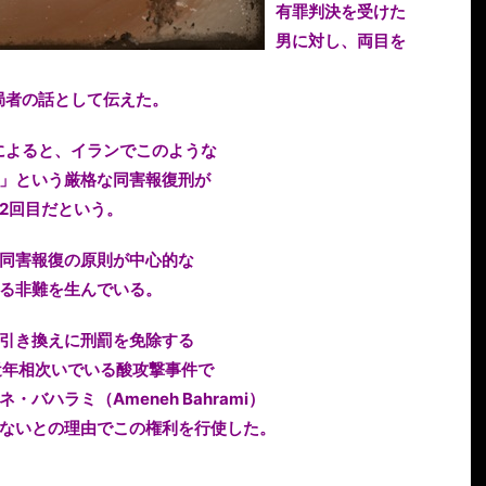
有罪判決を受けた
男に対し、両目を
局者の話として伝えた。
長によると、イランでこのような
」という厳格な同害報復刑が
2回目だという。
同害報復の原則が中心的な
る非難を生んでいる。
引き換えに刑罰を免除する
近年相次いでいる酸攻撃事件で
バハラミ（Ameneh Bahrami）
ないとの理由でこの権利を行使した。