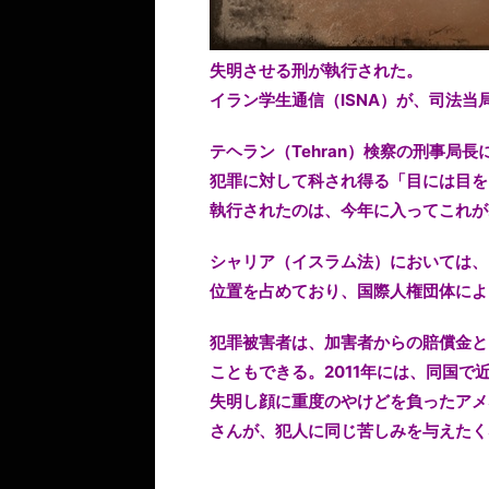
失明させる刑が執行された。
イラン学生通信（ISNA）が、司法当
テヘラン（Tehran）検察の刑事局
犯罪に対して科され得る「目には目を
執行されたのは、今年に入ってこれが
シャリア（イスラム法）においては、
位置を占めており、国際人権団体によ
犯罪被害者は、加害者からの賠償金と
こともできる。2011年には、同国で
失明し顔に重度のやけどを負ったアメネ・
さんが、犯人に同じ苦しみを与えたく