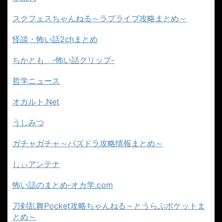
スクフェスちゃんねる～ラブライブ攻略まとめ～
怪談・怖い話2chまとめ
ちかとも -怖い話クリップ-
哲学ニュース
オカルト.Net
うしみつ
ガチャガチャ～パズドラ攻略情報まとめ～
しぃアンテナ
怖い話のまとめ‐オカ学.com
刀剣乱舞Pocket攻略ちゃんねる～とうらぶポケットま
とめ～