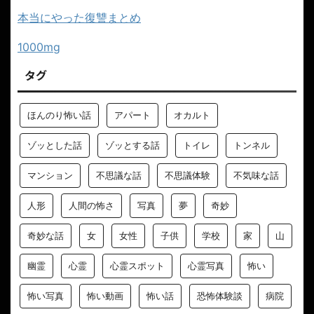
本当にやった復讐まとめ
1000mg
タグ
ほんのり怖い話
アパート
オカルト
ゾッとした話
ゾッとする話
トイレ
トンネル
マンション
不思議な話
不思議体験
不気味な話
人形
人間の怖さ
写真
夢
奇妙
奇妙な話
女
女性
子供
学校
家
山
幽霊
心霊
心霊スポット
心霊写真
怖い
怖い写真
怖い動画
怖い話
恐怖体験談
病院