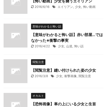
【怖い動画】少女を襲うエイリアン
2016/6/16
エイリアン
,
少女
,
怖い動画
意味がわかると怖い話
【意味がわかると怖い話】赤い部屋…では
なかった※衝撃の事実
2016/4/22
少女
,
山道
,
怖い話
閲覧注意
【閲覧注意】縫い付けられた姿の少女
2016/3/8
少女
,
衝撃画像
,
閲覧注意
オカルト
【恐怖画像】車の上にいる少女と生首