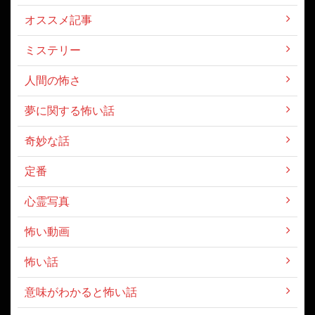
オススメ記事
ミステリー
人間の怖さ
夢に関する怖い話
奇妙な話
定番
心霊写真
怖い動画
怖い話
意味がわかると怖い話