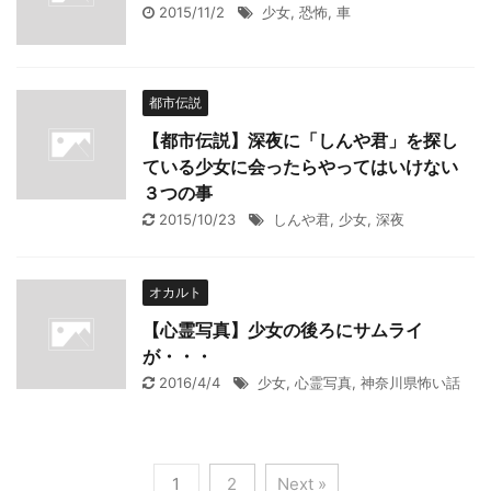
2015/11/2
少女
,
恐怖
,
車
都市伝説
【都市伝説】深夜に「しんや君」を探し
ている少女に会ったらやってはいけない
３つの事
2015/10/23
しんや君
,
少女
,
深夜
オカルト
【心霊写真】少女の後ろにサムライ
が・・・
2016/4/4
少女
,
心霊写真
,
神奈川県怖い話
1
2
Next »