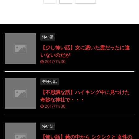
怖い話
【少し怖い話】女に憑いた霊だったに違
いないのだが
2017/11/30
奇妙な話
【不思議な話】ハイキング中に見つけた
奇妙な神社で・・・
2017/11/30
怖い話
【怖い話】藪の中から シクシクと 女性の