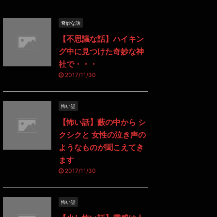
奇妙な話
【不思議な話】ハイキン
グ中に見つけた奇妙な神
社で・・・
2017/11/30
怖い話
【怖い話】藪の中から シ
クシクと 女性の泣き声の
ようなものが聞こえてき
ます
2017/11/30
怖い話