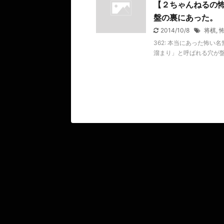
【２ちゃんねるの
盤の裏にあった。
2014/10/8
将棋
,
362: 本当にあった怖い名無し 
溜まり」と呼ばれる穴が盤の