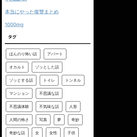
本当にやった復讐まとめ
1000mg
タグ
ほんのり怖い話
アパート
オカルト
ゾッとした話
ゾッとする話
トイレ
トンネル
マンション
不思議な話
不思議体験
不気味な話
人形
人間の怖さ
写真
夢
奇妙
奇妙な話
女
女性
子供