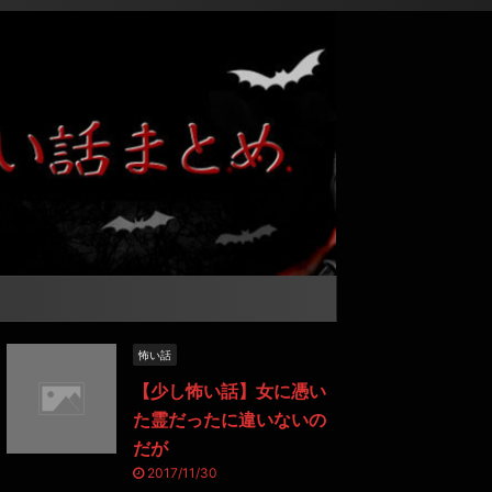
怖い話
【少し怖い話】女に憑い
た霊だったに違いないの
だが
2017/11/30