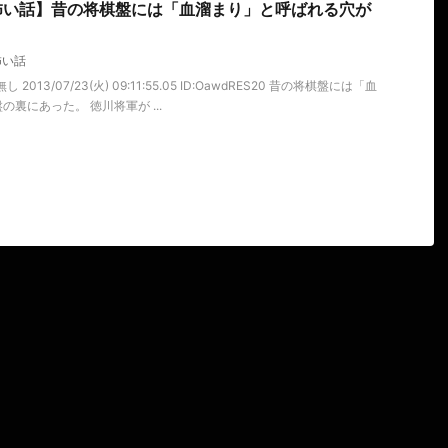
怖い話】昔の将棋盤には「血溜まり」と呼ばれる穴が
怖い話
2013/07/23(火) 09:11:55.05 ID:OawdRES20 昔の将棋盤には「血
裏にあった。 徳川将軍が ...