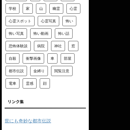
学校
家
山
幽霊
心霊
心霊スポット
心霊写真
怖い
怖い写真
怖い動画
怖い話
恐怖体験談
病院
神社
窓
自殺
衝撃画像
車
部屋
都市伝説
金縛り
閲覧注意
電車
霊感
顔
リンク集
世にも奇妙な都市伝説