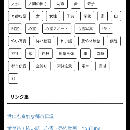
人形
人間の怖さ
写真
夢
奇妙
奇妙な話
女
女性
子供
学校
家
山
幽霊
心霊
心霊スポット
心霊写真
怖い
怖い写真
怖い動画
怖い話
恐怖体験談
病院
神社
窓
自殺
衝撃画像
車
部屋
都市伝説
金縛り
閲覧注意
電車
霊感
顔
リンク集
世にも奇妙な都市伝説
黄泉路 / 怖い話、心霊・恐怖動画、YouTube