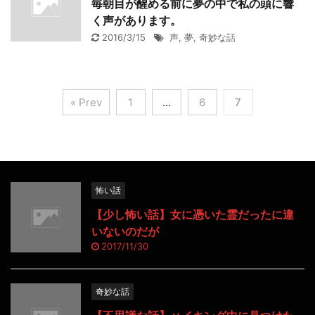
毎朝目が醒める前に夢の中で私の頭に響
く声があります。
2016/3/15
声
,
夢
,
奇妙な話
« Prev
1
…
6
7
怖い話
【少し怖い話】女に憑いた霊だったに違
いないのだが
2017/11/30
奇妙な話