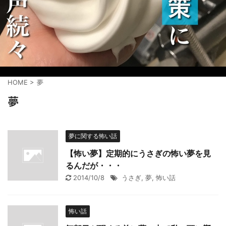
HOME
>
夢
夢
夢に関する怖い話
【怖い夢】定期的にうさぎの怖い夢を見
るんだが・・・
2014/10/8
うさぎ
,
夢
,
怖い話
怖い話