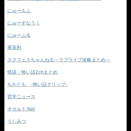
にゅーもふ
にゅーすなう！
にゅーぷる
軍茶利
スクフェスちゃんねる～ラブライブ攻略まとめ～
怪談・怖い話2chまとめ
ちかとも -怖い話クリップ-
哲学ニュース
オカルト.Net
うしみつ