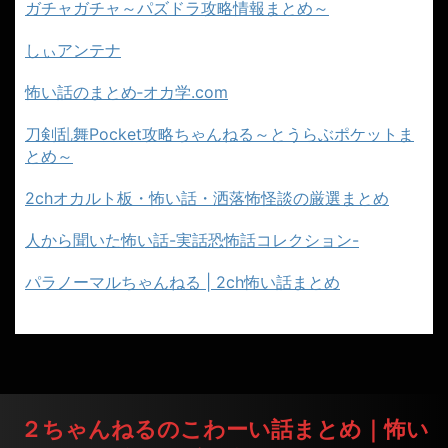
ガチャガチャ～パズドラ攻略情報まとめ～
しぃアンテナ
怖い話のまとめ‐オカ学.com
刀剣乱舞Pocket攻略ちゃんねる～とうらぶポケットま
とめ～
2chオカルト板・怖い話・洒落怖怪談の厳選まとめ
人から聞いた怖い話-実話恐怖話コレクション-
パラノーマルちゃんねる | 2ch怖い話まとめ
２ちゃんねるのこわーい話まとめ｜怖い