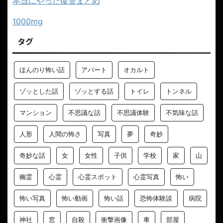
本当にやった復讐まとめ
1000mg
タグ
ほんのり怖い話
アパート
オカルト
ゾッとした話
ゾッとする話
トイレ
トンネル
マンション
不思議な話
不思議体験
不気味な話
人形
人間の怖さ
写真
夢
奇妙
奇妙な話
女
女性
子供
学校
家
山
幽霊
心霊
心霊スポット
心霊写真
怖い
怖い写真
怖い動画
怖い話
恐怖体験談
病院
神社
窓
自殺
衝撃画像
車
部屋