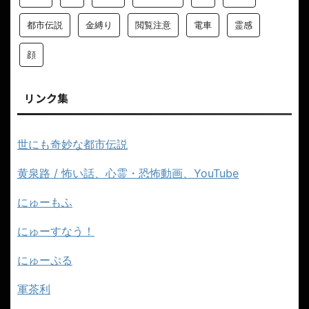
都市伝説
金縛り
閲覧注意
電車
霊感
顔
リンク集
世にも奇妙な都市伝説
黄泉路 / 怖い話、心霊・恐怖動画、YouTube
にゅーもふ
にゅーすなう！
にゅーぷる
軍茶利