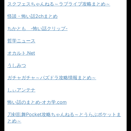
スクフェスちゃんねる～ラブライブ攻略まとめ～
怪談・怖い話2chまとめ
ちかとも -怖い話クリップ-
哲学ニュース
オカルト.Net
うしみつ
ガチャガチャ～パズドラ攻略情報まとめ～
しぃアンテナ
怖い話のまとめ‐オカ学.com
刀剣乱舞Pocket攻略ちゃんねる～とうらぶポケットま
とめ～