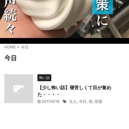
HOME
>
今日
今日
怖い話
【少し怖い話】寝苦しくて目が覚め
た・・・・
2017/9/19
主人
,
今日
,
宿
,
部屋