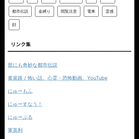
都市伝説
金縛り
閲覧注意
電車
霊感
顔
リンク集
世にも奇妙な都市伝説
黄泉路 / 怖い話、心霊・恐怖動画、YouTube
にゅーもふ
にゅーすなう！
にゅーぷる
軍茶利