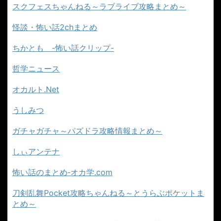
スクフェスちゃんねる～ラブライブ攻略まとめ～
怪談・怖い話2chまとめ
ちかとも -怖い話クリップ-
哲学ニュース
オカルト.Net
うしみつ
ガチャガチャ～パズドラ攻略情報まとめ～
しぃアンテナ
怖い話のまとめ‐オカ学.com
刀剣乱舞Pocket攻略ちゃんねる～とうらぶポケットま
とめ～