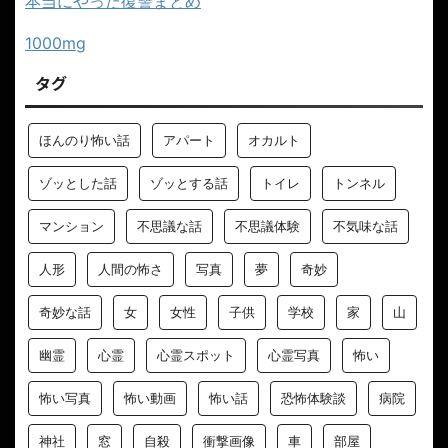
本当にやった復讐まとめ
1000mg
タグ
ほんのり怖い話
アパート
オカルト
ゾッとした話
ゾッとする話
トイレ
トンネル
マンション
不思議な話
不思議体験
不気味な話
人形
人間の怖さ
写真
夢
奇妙
奇妙な話
女
女性
子供
学校
家
山
幽霊
心霊
心霊スポット
心霊写真
怖い
怖い写真
怖い動画
怖い話
恐怖体験談
病院
神社
窓
自殺
衝撃画像
車
部屋