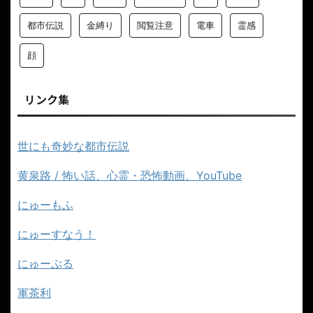
都市伝説
金縛り
閲覧注意
電車
霊感
顔
リンク集
世にも奇妙な都市伝説
黄泉路 / 怖い話、心霊・恐怖動画、YouTube
にゅーもふ
にゅーすなう！
にゅーぷる
軍茶利