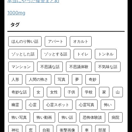
本当にやった復讐まとめ
1000mg
タグ
ほんのり怖い話
アパート
オカルト
ゾッとした話
ゾッとする話
トイレ
トンネル
マンション
不思議な話
不思議体験
不気味な話
人形
人間の怖さ
写真
夢
奇妙
奇妙な話
女
女性
子供
学校
家
山
幽霊
心霊
心霊スポット
心霊写真
怖い
怖い写真
怖い動画
怖い話
恐怖体験談
病院
神社
窓
自殺
衝撃画像
車
部屋