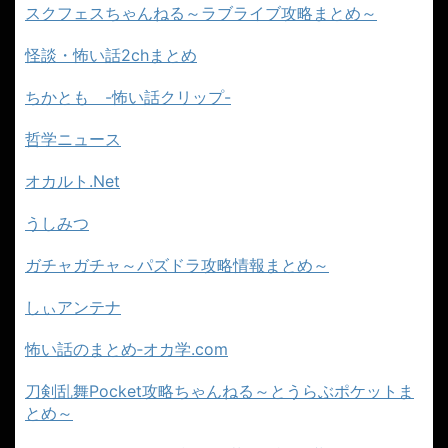
スクフェスちゃんねる～ラブライブ攻略まとめ～
怪談・怖い話2chまとめ
ちかとも -怖い話クリップ-
哲学ニュース
オカルト.Net
うしみつ
ガチャガチャ～パズドラ攻略情報まとめ～
しぃアンテナ
怖い話のまとめ‐オカ学.com
刀剣乱舞Pocket攻略ちゃんねる～とうらぶポケットま
とめ～