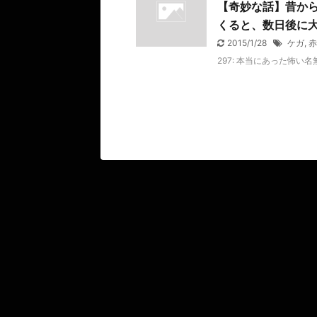
【奇妙な話】昔か
くると、数日後に
2015/1/28
ケガ
,
赤
297: 本当にあった怖い