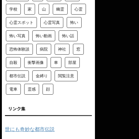
学校
家
山
幽霊
心霊
心霊スポット
心霊写真
怖い
怖い写真
怖い動画
怖い話
恐怖体験談
病院
神社
窓
自殺
衝撃画像
車
部屋
都市伝説
金縛り
閲覧注意
電車
霊感
顔
リンク集
世にも奇妙な都市伝説