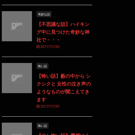
奇妙な話
【不思議な話】ハイキン
グ中に見つけた奇妙な神
社で・・・
2017/11/30
怖い話
【怖い話】藪の中から シ
クシクと 女性の泣き声の
ようなものが聞こえてき
ます
2017/11/30
怖い話