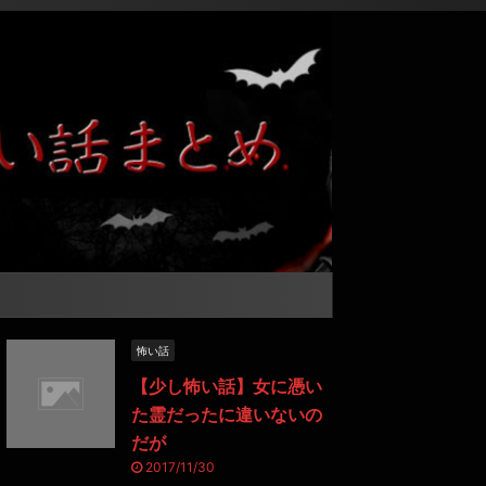
怖い話
【少し怖い話】女に憑い
た霊だったに違いないの
だが
2017/11/30