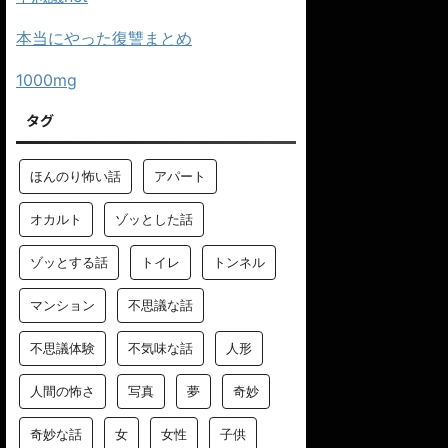
本当にやった復讐まとめ
1000mg
タグ
ほんのり怖い話
アパート
オカルト
ゾッとした話
ゾッとする話
トイレ
トンネル
マンション
不思議な話
不思議体験
不気味な話
人形
人間の怖さ
写真
夢
奇妙
奇妙な話
女
女性
子供