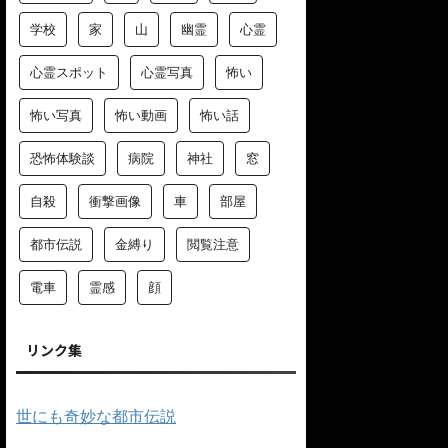
学校
家
山
幽霊
心霊
心霊スポット
心霊写真
怖い
怖い写真
怖い動画
怖い話
恐怖体験談
病院
神社
窓
自殺
衝撃画像
車
部屋
都市伝説
金縛り
閲覧注意
電車
霊感
顔
リンク集
世にも奇妙な都市伝説