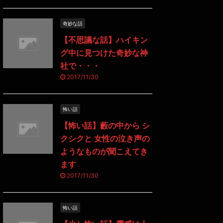
奇妙な話
【不思議な話】ハイキン
グ中に見つけた奇妙な神
社で・・・
2017/11/30
怖い話
【怖い話】藪の中から シ
クシクと 女性の泣き声の
ようなものが聞こえてき
ます
2017/11/30
怖い話