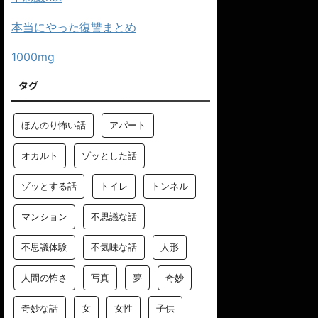
本当にやった復讐まとめ
1000mg
タグ
ほんのり怖い話
アパート
オカルト
ゾッとした話
ゾッとする話
トイレ
トンネル
マンション
不思議な話
不思議体験
不気味な話
人形
人間の怖さ
写真
夢
奇妙
奇妙な話
女
女性
子供