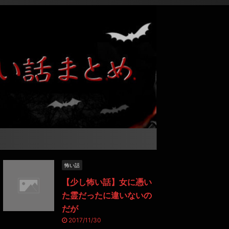
怖い話
【少し怖い話】女に憑い
た霊だったに違いないの
だが
2017/11/30