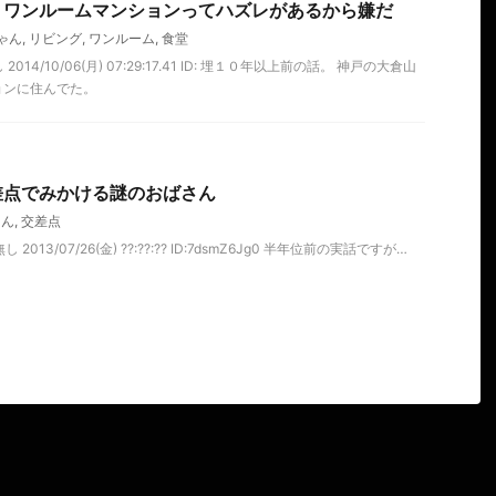
うワンルームマンションってハズレがあるから嫌だ
ゃん
,
リビング
,
ワンルーム
,
食堂
014/10/06(月) 07:29:17.41 ID: 埋１０年以上前の話。 神戸の大倉山
ョンに住んでた。
差点でみかける謎のおばさん
ゃん
,
交差点
2013/07/26(金) ??:??:?? ID:7dsmZ6Jg0 半年位前の実話ですが…