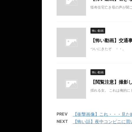
怪奇住宅亡き母の声が聞
怖い動画
【怖い動画】交通
ついにきたぞ ・・。
怖い動画
【閲覧注意】撮影
揺れる女。 これは俺的に
PREV
【衝撃画像】これ・・・見た
NEXT
【怖い話】夜中コンビニに買