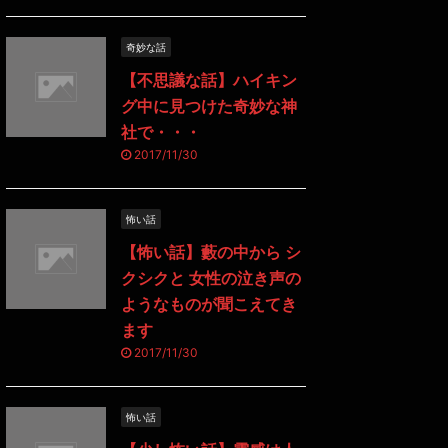
奇妙な話
【不思議な話】ハイキン
グ中に見つけた奇妙な神
社で・・・
2017/11/30
怖い話
【怖い話】藪の中から シ
クシクと 女性の泣き声の
ようなものが聞こえてき
ます
2017/11/30
怖い話