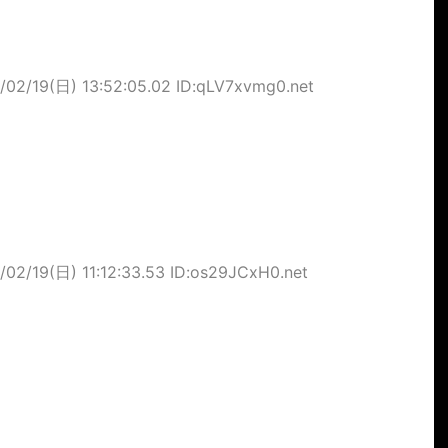
/02/19(日) 13:52:05.02 ID:qLV7xvmg0.net
/02/19(日) 11:12:33.53 ID:os29JCxH0.net