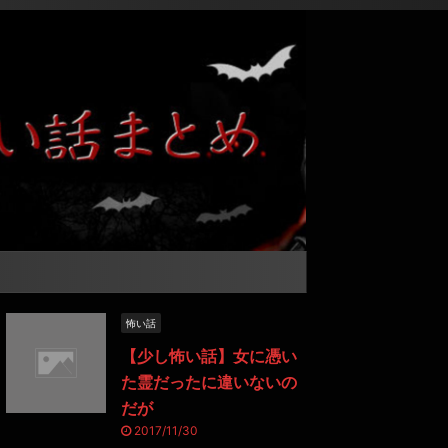
怖い話
【少し怖い話】女に憑い
た霊だったに違いないの
だが
2017/11/30