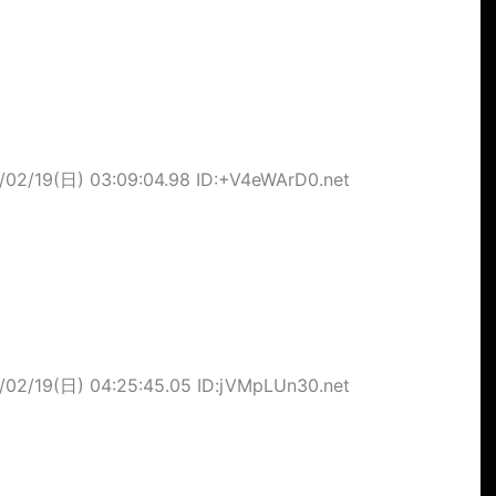
/02/19(日) 03:09:04.98 ID:+V4eWArD0.net
/02/19(日) 04:25:45.05 ID:jVMpLUn30.net