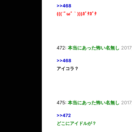
>>468
(((´ﾟωﾟ｀)))ｶﾞﾀｶﾞﾀ
472:
本当にあった怖い名無し
2017
>>468
アイコラ？
475:
本当にあった怖い名無し
2017
>>472
どこにアイドルが？