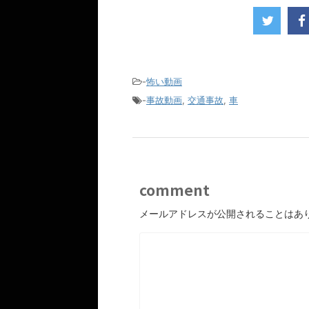
-
怖い動画
-
事故動画
,
交通事故
,
車
comment
メールアドレスが公開されることはあ