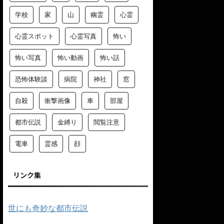
学校
家
山
幽霊
心霊
心霊スポット
心霊写真
怖い
怖い写真
怖い動画
怖い話
恐怖体験談
病院
神社
窓
自殺
衝撃画像
車
部屋
都市伝説
金縛り
閲覧注意
電車
霊感
顔
リンク集
世にも奇妙な都市伝説