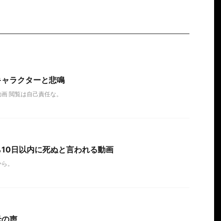
キャラクターと悲鳴
画 閲覧は自己責任な。
10日以内に死ぬと言われる動画
から。
母の声