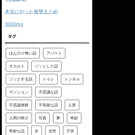
本当にやった復讐まとめ
1000mg
タグ
ほんのり怖い話
アパート
オカルト
ゾッとした話
ゾッとする話
トイレ
トンネル
マンション
不思議な話
不思議体験
不気味な話
人形
人間の怖さ
写真
夢
奇妙
奇妙な話
女
女性
子供