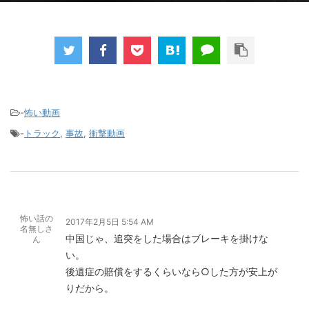
-
怖い動画
-
トラック
,
事故
,
衝撃動画
怖い話の
2017年2月5日 5:54 AM
名無しさ
中国じゃ、追突をした場合はブレーキを掛けな
ん
い。
後遺症の賠償をするくらいなら○した方が安上が
りだから。