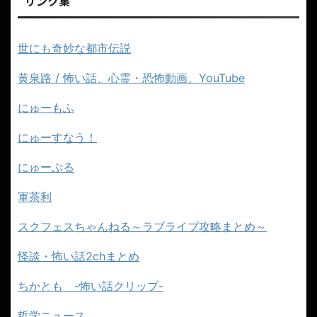
リンク集
世にも奇妙な都市伝説
黄泉路 / 怖い話、心霊・恐怖動画、YouTube
にゅーもふ
にゅーすなう！
にゅーぷる
軍茶利
スクフェスちゃんねる～ラブライブ攻略まとめ～
怪談・怖い話2chまとめ
ちかとも -怖い話クリップ-
哲学ニュース