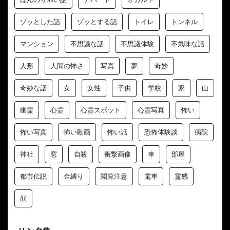
ゾッとした話
ゾッとする話
トイレ
トンネル
マンション
不思議な話
不思議体験
不気味な話
人形
人間の怖さ
写真
夢
奇妙
奇妙な話
女
女性
子供
学校
家
山
幽霊
心霊
心霊スポット
心霊写真
怖い
怖い写真
怖い動画
怖い話
恐怖体験談
病院
神社
窓
自殺
衝撃画像
車
部屋
都市伝説
金縛り
閲覧注意
電車
霊感
顔