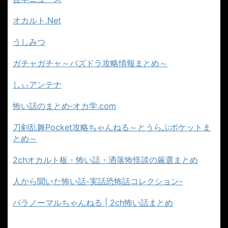
オカルト.Net
うしみつ
ガチャガチャ～パズドラ攻略情報まとめ～
しぃアンテナ
怖い話のまとめ‐オカ学.com
刀剣乱舞Pocket攻略ちゃんねる～とうらぶポケットま
とめ～
2chオカルト板・怖い話・洒落怖怪談の厳選まとめ
人から聞いた怖い話-実話恐怖話コレクション-
パラノーマルちゃんねる | 2ch怖い話まとめ