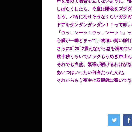
声を潜めて物音を立てないように、部
しばらくしたら、今度は階段をズダダ
もう、バカになりそうなくらいガタガ
ドアをダンダンダンダン！！って叩い
「ウッ、ンーッ！ウッ、ンーッ！」っ
心臓が一瞬とまって、物凄い勢い脈打
さらにｶﾞｸｶﾞｸ震えながら息を潜めて
数十秒くらいでノックもうめき声止ん
それでも当然、緊張が解けるわけがな
あいつはいったい何者だったんだ。
それからもう夜中に双眼鏡は覗いてな