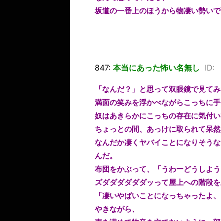
坂道の一番上のほうから物凄い勢いで
847:
本当にあった怖い名無し
ID:
「なんだ？」と思って双眼鏡で見てみ
満面の笑みを浮かべながらこっちに手
奴はあきらかにこっちの存在に気付い
ちょっとの間、あっけに取られて呆然
なんだか凄くヤバイことになりそうな
んだ。
布団をかぶって、「うわーどうしよう
ズダダダダダダッって屋上への階段を
「凄いやばいことになっちゃったよ、
やきながら、