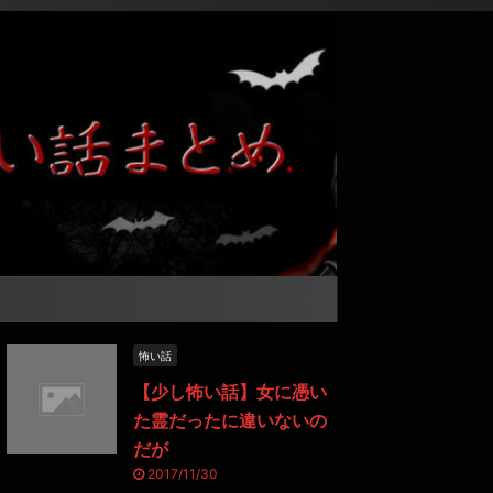
怖い話
【少し怖い話】女に憑い
た霊だったに違いないの
だが
2017/11/30