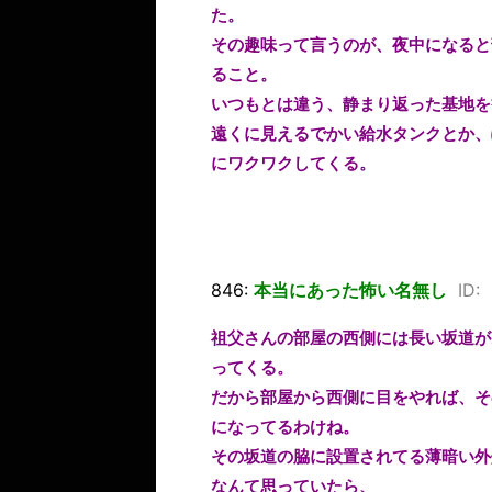
た。
その趣味って言うのが、夜中になると
ること。
いつもとは違う、静まり返った基地を
遠くに見えるでかい給水タンクとか、
にワクワクしてくる。
846:
本当にあった怖い名無し
ID:
祖父さんの部屋の西側には長い坂道が
ってくる。
だから部屋から西側に目をやれば、そ
になってるわけね。
その坂道の脇に設置されてる薄暗い外
なんて思っていたら、