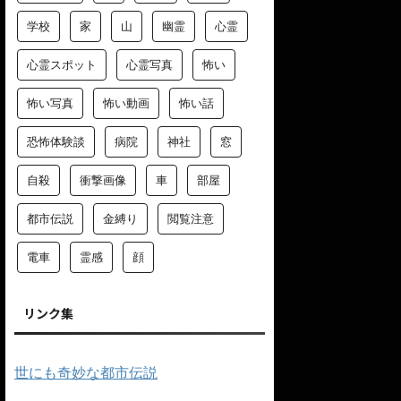
学校
家
山
幽霊
心霊
心霊スポット
心霊写真
怖い
怖い写真
怖い動画
怖い話
恐怖体験談
病院
神社
窓
自殺
衝撃画像
車
部屋
都市伝説
金縛り
閲覧注意
電車
霊感
顔
リンク集
世にも奇妙な都市伝説