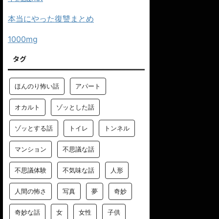
本当にやった復讐まとめ
1000mg
タグ
ほんのり怖い話
アパート
オカルト
ゾッとした話
ゾッとする話
トイレ
トンネル
マンション
不思議な話
不思議体験
不気味な話
人形
人間の怖さ
写真
夢
奇妙
奇妙な話
女
女性
子供