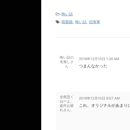
-
怖い話
-
双眼鏡
,
怖い話
,
旧海軍
怖い話の
2016年12月10日 1:26 AM
名無しさ
つまんなかった
ん
全然恐く
2016年12月10日 6:07 AM
ねーよ。
これ、オリジナルがあまり
盗作お疲
れさん。