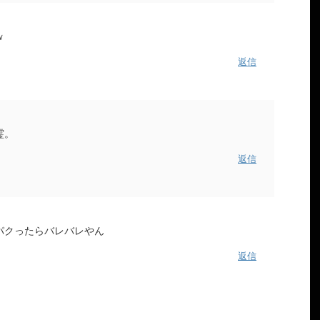
ｗ
返信
霊。
返信
パクったらバレバレやん
返信