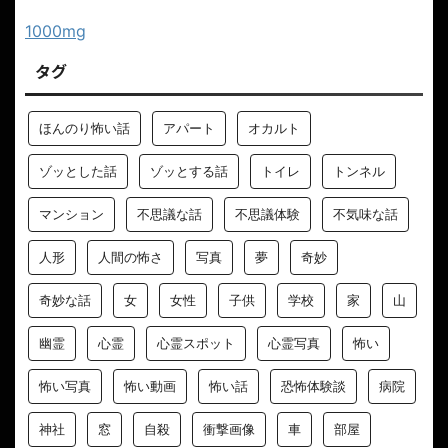
1000mg
タグ
ほんのり怖い話
アパート
オカルト
ゾッとした話
ゾッとする話
トイレ
トンネル
マンション
不思議な話
不思議体験
不気味な話
人形
人間の怖さ
写真
夢
奇妙
奇妙な話
女
女性
子供
学校
家
山
幽霊
心霊
心霊スポット
心霊写真
怖い
怖い写真
怖い動画
怖い話
恐怖体験談
病院
神社
窓
自殺
衝撃画像
車
部屋