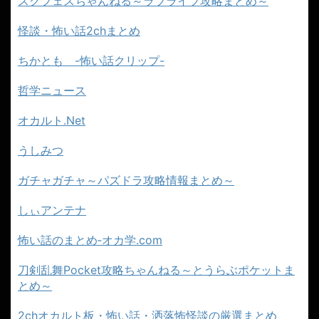
スクフェスちゃんねる～ラブライブ攻略まとめ～
怪談・怖い話2chまとめ
ちかとも -怖い話クリップ-
哲学ニュース
オカルト.Net
うしみつ
ガチャガチャ～パズドラ攻略情報まとめ～
しぃアンテナ
怖い話のまとめ‐オカ学.com
刀剣乱舞Pocket攻略ちゃんねる～とうらぶポケットま
とめ～
2chオカルト板・怖い話・洒落怖怪談の厳選まとめ