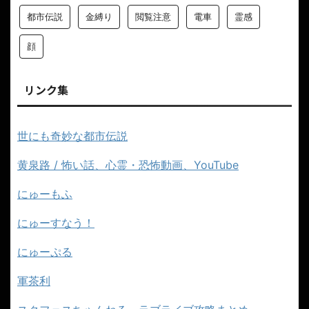
都市伝説
金縛り
閲覧注意
電車
霊感
顔
リンク集
世にも奇妙な都市伝説
黄泉路 / 怖い話、心霊・恐怖動画、YouTube
にゅーもふ
にゅーすなう！
にゅーぷる
軍茶利