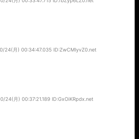
0/24(月) 00:33:47.715 ID:fbZyp6LZ0.net
0/24(月) 00:34:47.035 ID:ZwCMIyvZ0.net
0/24(月) 00:37:21.189 ID:GxOiKRpdx.net