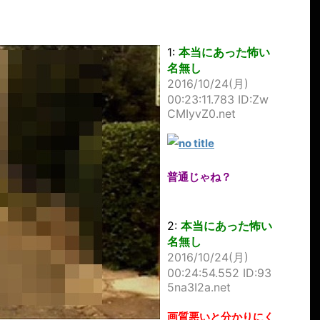
1:
本当にあった怖い
名無し
2016/10/24(月)
00:23:11.783 ID:Zw
CMIyvZ0.net
普通じゃね？
2:
本当にあった怖い
名無し
2016/10/24(月)
00:24:54.552 ID:93
5na3I2a.net
画質悪いと分かりにく