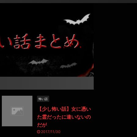
怖い話
【少し怖い話】女に憑い
た霊だったに違いないの
だが
2017/11/30