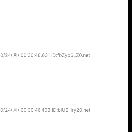
10/24(月) 00:30:48.631 ID:fbZyp6LZ0.net
10/24(月) 00:30:46.403 ID:blUSHry20.net