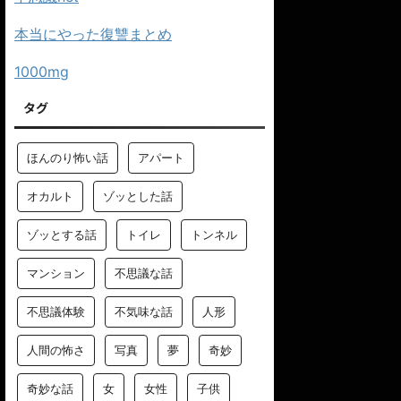
本当にやった復讐まとめ
1000mg
タグ
ほんのり怖い話
アパート
オカルト
ゾッとした話
ゾッとする話
トイレ
トンネル
マンション
不思議な話
不思議体験
不気味な話
人形
人間の怖さ
写真
夢
奇妙
奇妙な話
女
女性
子供