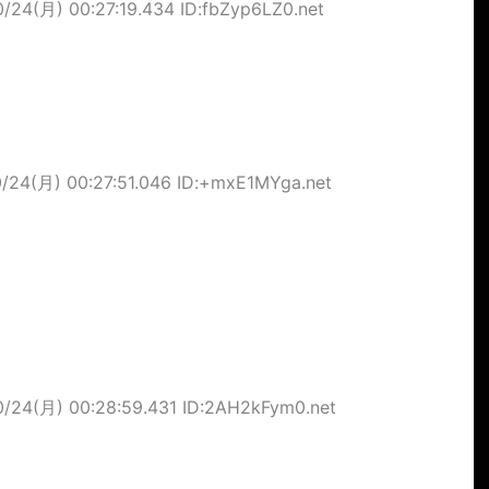
0/24(月) 00:27:19.434 ID:fbZyp6LZ0.net
0/24(月) 00:27:51.046 ID:+mxE1MYga.net
0/24(月) 00:28:59.431 ID:2AH2kFym0.net