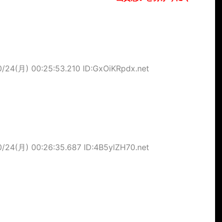
0/24(月) 00:25:53.210 ID:GxOiKRpdx.net
0/24(月) 00:26:35.687 ID:4B5ylZH70.net