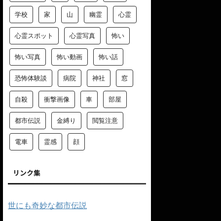
学校
家
山
幽霊
心霊
心霊スポット
心霊写真
怖い
怖い写真
怖い動画
怖い話
恐怖体験談
病院
神社
窓
自殺
衝撃画像
車
部屋
都市伝説
金縛り
閲覧注意
電車
霊感
顔
リンク集
世にも奇妙な都市伝説