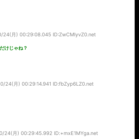
0/24(月) 00:29:08.045 ID:ZwCMIyvZ0.net
だけじゃね？
0/24(月) 00:29:14.941 ID:fbZyp6LZ0.net
0/24(月) 00:29:45.992 ID:+mxE1MYga.net