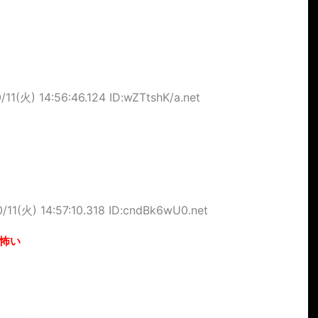
/11(火) 14:56:46.124 ID:wZTtshK/a.net
0/11(火) 14:57:10.318 ID:cndBk6wU0.net
怖い