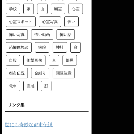
学校
家
山
幽霊
心霊
心霊スポット
心霊写真
怖い
怖い写真
怖い動画
怖い話
恐怖体験談
病院
神社
窓
自殺
衝撃画像
車
部屋
都市伝説
金縛り
閲覧注意
電車
霊感
顔
リンク集
世にも奇妙な都市伝説