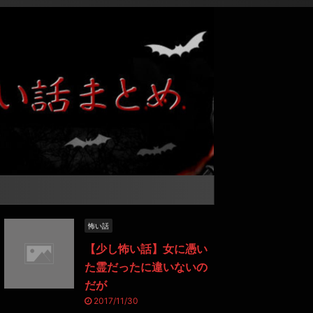
怖い話
【少し怖い話】女に憑い
た霊だったに違いないの
だが
2017/11/30