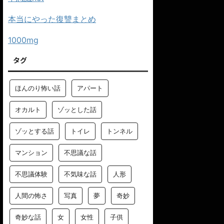
本当にやった復讐まとめ
1000mg
タグ
ほんのり怖い話
アパート
オカルト
ゾッとした話
ゾッとする話
トイレ
トンネル
マンション
不思議な話
不思議体験
不気味な話
人形
人間の怖さ
写真
夢
奇妙
奇妙な話
女
女性
子供