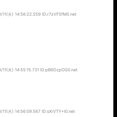
0/11(火) 14:56:22.559 ID:r7zVF5fM0.net
0/11(火) 14:55:15.731 ID:pB6DzpOG0.net
/11(火) 14:56:09.567 ID:sXiVTY+I0.net