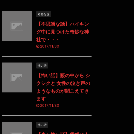
奇妙な話
【不思議な話】ハイキン
グ中に見つけた奇妙な神
社で・・・
2017/11/30
怖い話
【怖い話】藪の中から シ
クシクと 女性の泣き声の
ようなものが聞こえてき
ます
2017/11/30
怖い話