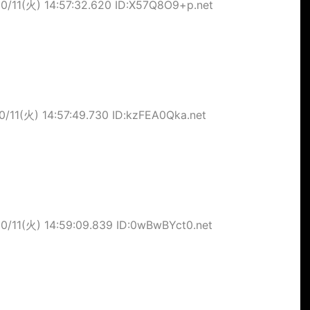
10/11(火) 14:57:32.620 ID:X57Q8O9+p.net
0/11(火) 14:57:49.730 ID:kzFEA0Qka.net
10/11(火) 14:59:09.839 ID:0wBwBYct0.net