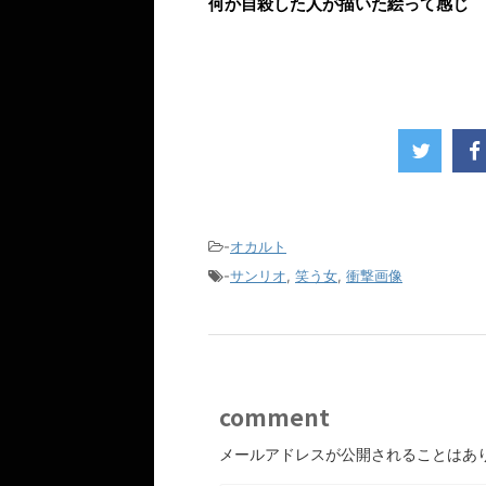
何か自殺した人が描いた絵って感じ
-
オカルト
-
サンリオ
,
笑う女
,
衝撃画像
comment
メールアドレスが公開されることはあ