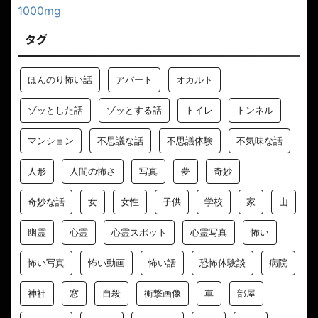
1000mg
タグ
ほんのり怖い話
アパート
オカルト
ゾッとした話
ゾッとする話
トイレ
トンネル
マンション
不思議な話
不思議体験
不気味な話
人形
人間の怖さ
写真
夢
奇妙
奇妙な話
女
女性
子供
学校
家
山
幽霊
心霊
心霊スポット
心霊写真
怖い
怖い写真
怖い動画
怖い話
恐怖体験談
病院
神社
窓
自殺
衝撃画像
車
部屋