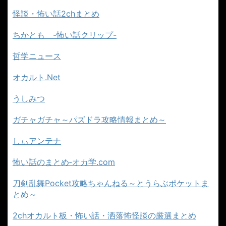
怪談・怖い話2chまとめ
ちかとも -怖い話クリップ-
哲学ニュース
オカルト.Net
うしみつ
ガチャガチャ～パズドラ攻略情報まとめ～
しぃアンテナ
怖い話のまとめ‐オカ学.com
刀剣乱舞Pocket攻略ちゃんねる～とうらぶポケットま
とめ～
2chオカルト板・怖い話・洒落怖怪談の厳選まとめ