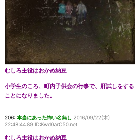
むしろ主役はおかめ納豆
小学生のころ、町内子供会の行事で、肝試しをする
ことになりました。
206:
本当にあった怖い名無し
2016/09/22(木)
22:48:44.89 ID:Kwd0arC50.net
むしろ主役はおかめ納豆