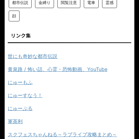
都市伝説
金縛り
閲覧注意
電車
霊感
顔
リンク集
世にも奇妙な都市伝説
黄泉路 / 怖い話、心霊・恐怖動画、YouTube
にゅーもふ
にゅーすなう！
にゅーぷる
軍茶利
スクフェスちゃんねる～ラブライブ攻略まとめ～