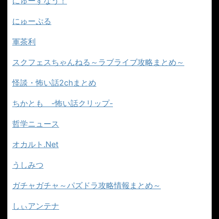
にゅーすなう！
にゅーぷる
軍茶利
スクフェスちゃんねる～ラブライブ攻略まとめ～
怪談・怖い話2chまとめ
ちかとも -怖い話クリップ-
哲学ニュース
オカルト.Net
うしみつ
ガチャガチャ～パズドラ攻略情報まとめ～
しぃアンテナ