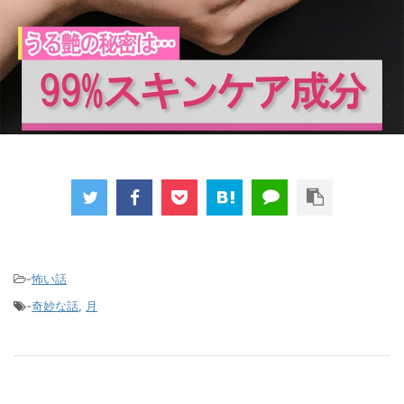
-
怖い話
-
奇妙な話
,
月