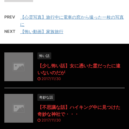
PREV
【心霊写真】旅行中に電車の窓から撮った一枚の写真
に
NEXT
【怖い動画】家族旅行
怖い話
【少し怖い話】女に憑いた霊だったに違
いないのだが
2017/11/30
奇妙な話
【不思議な話】ハイキング中に見つけた
奇妙な神社で・・・
2017/11/30