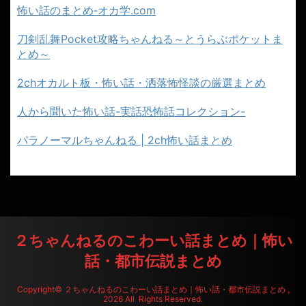
怖い話のまとめ‐オカ学.com
刀剣乱舞Pocket攻略ちゃんねる～とうらぶポケットま
とめ～
2chオカルト板・怖い話・洒落怖怪談の厳選まとめ
人から聞いた怖い話-実話恐怖話コレクション-
パラノーマルちゃんねる | 2ch怖い話まとめ
２ちゃんねるのこわーい話まとめ｜怖い
話・都市伝説まとめ
Copyright© ２ちゃんねるのこわーい話まとめ｜怖い話・都市伝説まとめ ,
2026 All Rights Reserved.