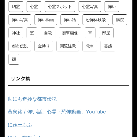
幽霊
心霊
心霊スポット
心霊写真
怖い
怖い写真
怖い動画
怖い話
恐怖体験談
病院
神社
窓
自殺
衝撃画像
車
部屋
都市伝説
金縛り
閲覧注意
電車
霊感
顔
リンク集
世にも奇妙な都市伝説
黄泉路 / 怖い話、心霊・恐怖動画、YouTube
にゅーもふ