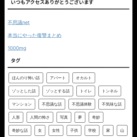
いつもアクセスありがとうございます
不思議net
本当にやった復讐まとめ
1000mg
タグ
ほんのり怖い話
アパート
オカルト
ゾッとした話
ゾッとする話
トイレ
トンネル
マンション
不思議な話
不思議体験
不気味な話
人形
人間の怖さ
写真
夢
奇妙
奇妙な話
女
女性
子供
学校
家
山