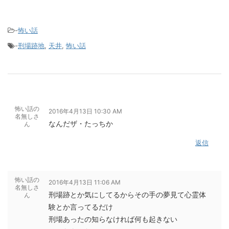
-
怖い話
-
刑場跡地
,
天井
,
怖い話
怖い話の
2016年4月13日 10:30 AM
名無しさ
なんだザ・たっちか
ん
返信
怖い話の
2016年4月13日 11:06 AM
名無しさ
刑場跡とか気にしてるからその手の夢見て心霊体
ん
験とか言ってるだけ
刑場あったの知らなければ何も起きない