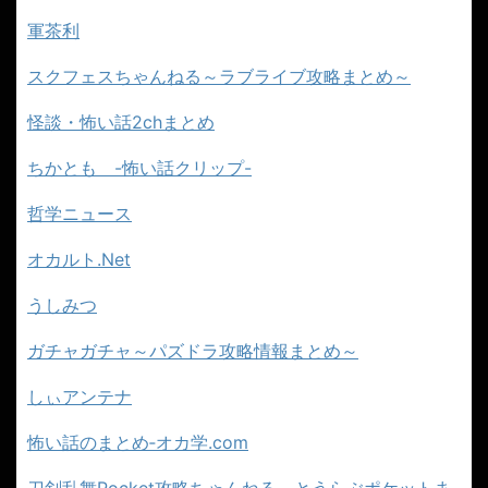
軍茶利
スクフェスちゃんねる～ラブライブ攻略まとめ～
怪談・怖い話2chまとめ
ちかとも -怖い話クリップ-
哲学ニュース
オカルト.Net
うしみつ
ガチャガチャ～パズドラ攻略情報まとめ～
しぃアンテナ
怖い話のまとめ‐オカ学.com