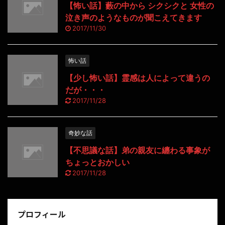
【怖い話】藪の中から シクシクと 女性の
泣き声のようなものが聞こえてきます
2017/11/30
怖い話
【少し怖い話】霊感は人によって違うの
だが・・・
2017/11/28
奇妙な話
【不思議な話】弟の親友に纏わる事象が
ちょっとおかしい
2017/11/28
プロフィール