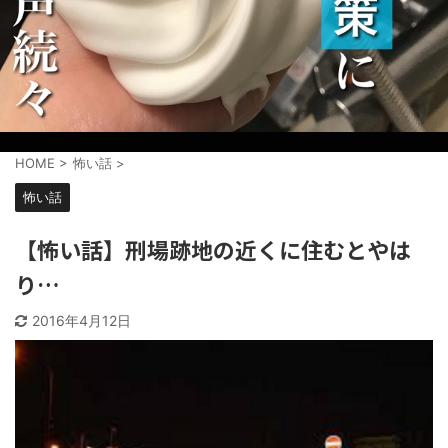
HOME
>
怖い話
>
怖い話
【怖い話】刑場跡地の近くに住むとやは
り…
2016年4月12日