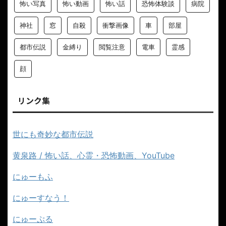
怖い写真
怖い動画
怖い話
恐怖体験談
病院
神社
窓
自殺
衝撃画像
車
部屋
都市伝説
金縛り
閲覧注意
電車
霊感
顔
リンク集
世にも奇妙な都市伝説
黄泉路 / 怖い話、心霊・恐怖動画、YouTube
にゅーもふ
にゅーすなう！
にゅーぷる