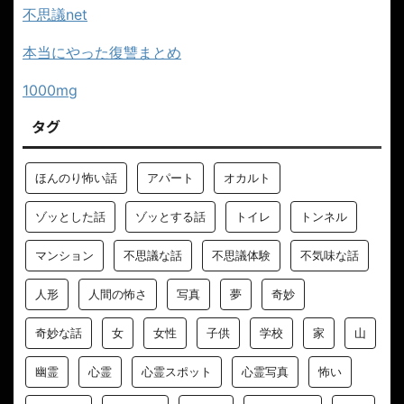
不思議net
本当にやった復讐まとめ
1000mg
タグ
ほんのり怖い話
アパート
オカルト
ゾッとした話
ゾッとする話
トイレ
トンネル
マンション
不思議な話
不思議体験
不気味な話
人形
人間の怖さ
写真
夢
奇妙
奇妙な話
女
女性
子供
学校
家
山
幽霊
心霊
心霊スポット
心霊写真
怖い