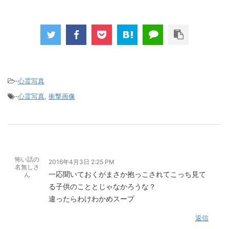
-
心霊写真
-
心霊写真
,
衝撃画像
怖い話の
2016年4月3日 2:25 PM
名無しさ
一応聞いておくがまさか抱っこされてこっち見て
ん
る子供のこととじゃなかろうな？
違ったらわけわかめスープ
返信