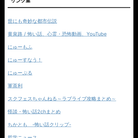
リンク集
世にも奇妙な都市伝説
黄泉路 / 怖い話、心霊・恐怖動画、YouTube
にゅーもふ
にゅーすなう！
にゅーぷる
軍茶利
スクフェスちゃんねる～ラブライブ攻略まとめ～
怪談・怖い話2chまとめ
ちかとも -怖い話クリップ-
哲学ニュース