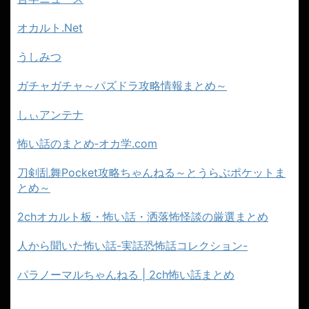
オカルト.Net
うしみつ
ガチャガチャ～パズドラ攻略情報まとめ～
しぃアンテナ
怖い話のまとめ‐オカ学.com
刀剣乱舞Pocket攻略ちゃんねる～とうらぶポケットま
とめ～
2chオカルト板・怖い話・洒落怖怪談の厳選まとめ
人から聞いた怖い話-実話恐怖話コレクション-
パラノーマルちゃんねる | 2ch怖い話まとめ