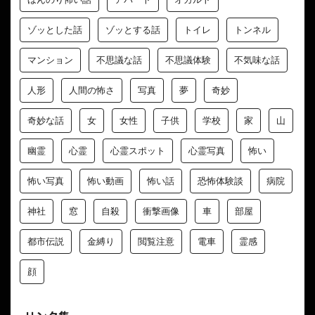
ゾッとした話
ゾッとする話
トイレ
トンネル
マンション
不思議な話
不思議体験
不気味な話
人形
人間の怖さ
写真
夢
奇妙
奇妙な話
女
女性
子供
学校
家
山
幽霊
心霊
心霊スポット
心霊写真
怖い
怖い写真
怖い動画
怖い話
恐怖体験談
病院
神社
窓
自殺
衝撃画像
車
部屋
都市伝説
金縛り
閲覧注意
電車
霊感
顔