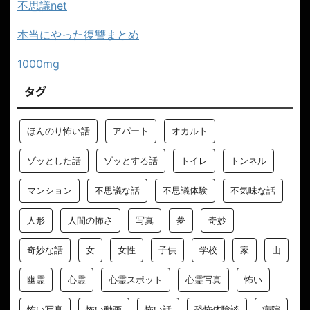
不思議net
本当にやった復讐まとめ
1000mg
タグ
ほんのり怖い話
アパート
オカルト
ゾッとした話
ゾッとする話
トイレ
トンネル
マンション
不思議な話
不思議体験
不気味な話
人形
人間の怖さ
写真
夢
奇妙
奇妙な話
女
女性
子供
学校
家
山
幽霊
心霊
心霊スポット
心霊写真
怖い
怖い写真
怖い動画
怖い話
恐怖体験談
病院