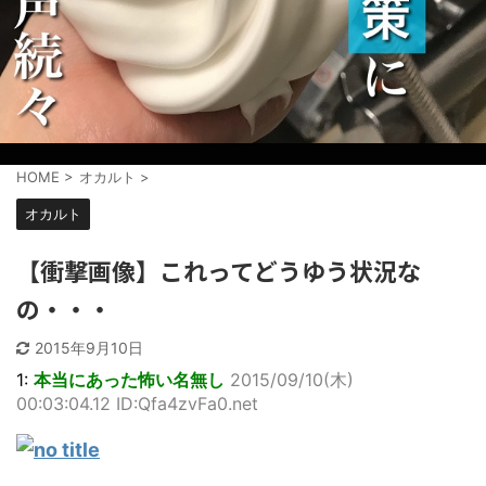
HOME
>
オカルト
>
オカルト
【衝撃画像】これってどうゆう状況な
の・・・
2015年9月10日
1:
本当にあった怖い名無し
2015/09/10(木)
00:03:04.12 ID:Qfa4zvFa0.net