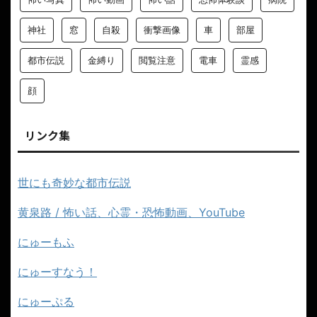
神社
窓
自殺
衝撃画像
車
部屋
都市伝説
金縛り
閲覧注意
電車
霊感
顔
リンク集
世にも奇妙な都市伝説
黄泉路 / 怖い話、心霊・恐怖動画、YouTube
にゅーもふ
にゅーすなう！
にゅーぷる