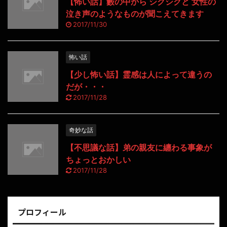
【怖い話】藪の中から シクシクと 女性の
泣き声のようなものが聞こえてきます
2017/11/30
怖い話
【少し怖い話】霊感は人によって違うの
だが・・・
2017/11/28
奇妙な話
【不思議な話】弟の親友に纏わる事象が
ちょっとおかしい
2017/11/28
プロフィール