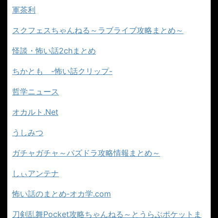
軍茶利
スクフェスちゃんねる～ラブライブ攻略まとめ～
怪談・怖い話2chまとめ
ちかとも -怖い話クリップ-
哲学ニュース
オカルト.Net
うしみつ
ガチャガチャ～パズドラ攻略情報まとめ～
しぃアンテナ
怖い話のまとめ‐オカ学.com
刀剣乱舞Pocket攻略ちゃんねる～とうらぶポケットま