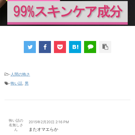
-
人間の怖さ
-
怖い話
,
男
怖い話の
2015年2月20日 2:16 PM
名無しさ
またオマエらか
ん