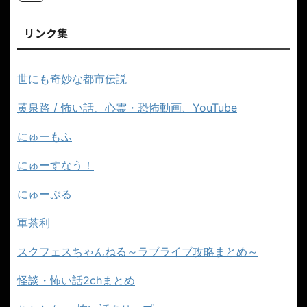
リンク集
世にも奇妙な都市伝説
黄泉路 / 怖い話、心霊・恐怖動画、YouTube
にゅーもふ
にゅーすなう！
にゅーぷる
軍茶利
スクフェスちゃんねる～ラブライブ攻略まとめ～
怪談・怖い話2chまとめ