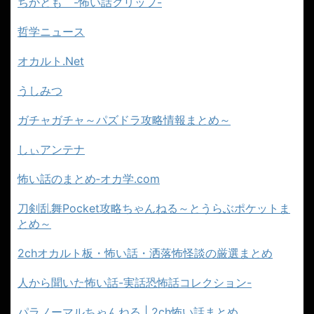
ちかとも -怖い話クリップ-
哲学ニュース
オカルト.Net
うしみつ
ガチャガチャ～パズドラ攻略情報まとめ～
しぃアンテナ
怖い話のまとめ‐オカ学.com
刀剣乱舞Pocket攻略ちゃんねる～とうらぶポケットま
とめ～
2chオカルト板・怖い話・洒落怖怪談の厳選まとめ
人から聞いた怖い話-実話恐怖話コレクション-
パラノーマルちゃんねる | 2ch怖い話まとめ