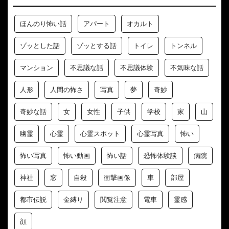
ほんのり怖い話
アパート
オカルト
ゾッとした話
ゾッとする話
トイレ
トンネル
マンション
不思議な話
不思議体験
不気味な話
人形
人間の怖さ
写真
夢
奇妙
奇妙な話
女
女性
子供
学校
家
山
幽霊
心霊
心霊スポット
心霊写真
怖い
怖い写真
怖い動画
怖い話
恐怖体験談
病院
神社
窓
自殺
衝撃画像
車
部屋
都市伝説
金縛り
閲覧注意
電車
霊感
顔