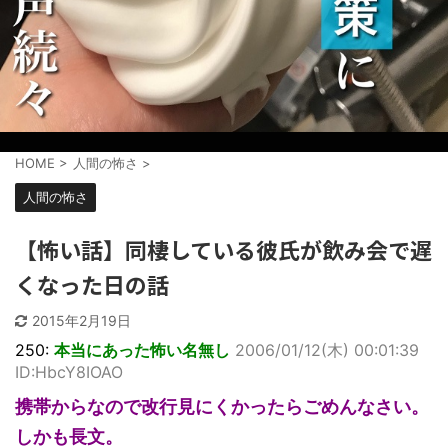
HOME
>
人間の怖さ
>
人間の怖さ
【怖い話】同棲している彼氏が飲み会で遅
くなった日の話
2015年2月19日
250:
本当にあった怖い名無し
2006/01/12(木) 00:01:39
ID:HbcY8IOAO
携帯からなので改行見にくかったらごめんなさい。
しかも長文。