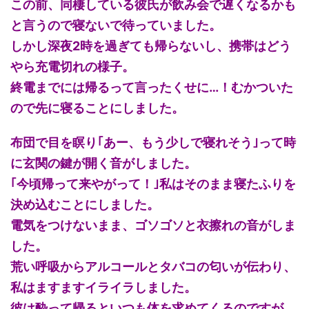
この前、同棲している彼氏が飲み会で遅くなるかも
と言うので寝ないで待っていました。
しかし深夜2時を過ぎても帰らないし、携帯はどう
やら充電切れの様子。
終電までには帰るって言ったくせに…！むかついた
ので先に寝ることにしました。
布団で目を瞑り｢あー、もう少しで寝れそう｣って時
に玄関の鍵が開く音がしました。
｢今頃帰って来やがって！｣私はそのまま寝たふりを
決め込むことにしました。
電気をつけないまま、ゴソゴソと衣擦れの音がしま
した。
荒い呼吸からアルコールとタバコの匂いが伝わり、
私はますますイライラしました。
彼は酔って帰るといつも体を求めてくるのですが、