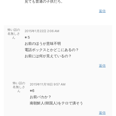
見ても普通の子供だろ。
返信
怖い話の
2015年1月22日 2:06 AM
名無しさ
※５
ん
お前のほうが意味不明
電話ボックスとかどこにあるの？
お前には何が見えているの？
返信
怖い話の
2015年11月16日 9:57 AM
名無しさ
※6
ん
お前バカか？
南朝鮮人(韓国人)をテロで潰そう
返信