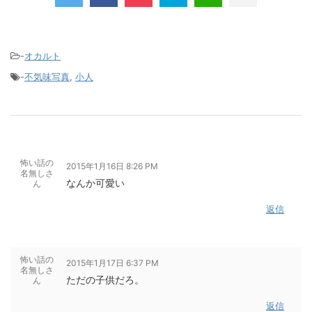
-
オカルト
-
不気味写真
,
小人
怖い話の
2015年1月16日 8:26 PM
名無しさ
なんか可愛い
ん
返信
怖い話の
2015年1月17日 6:37 PM
名無しさ
ただの子供だろ。
ん
返信