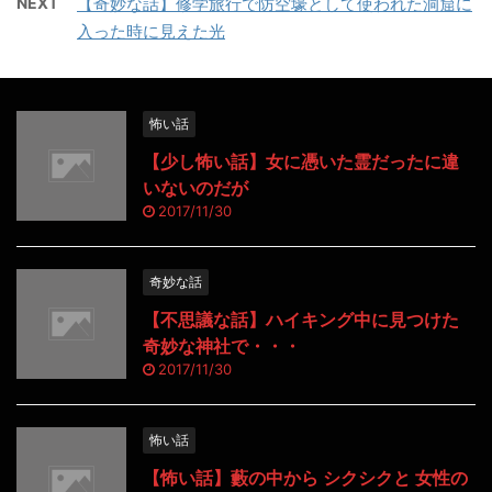
NEXT
【奇妙な話】修学旅行で防空壕として使われた洞窟に
入った時に見えた光
怖い話
【少し怖い話】女に憑いた霊だったに違
いないのだが
2017/11/30
奇妙な話
【不思議な話】ハイキング中に見つけた
奇妙な神社で・・・
2017/11/30
怖い話
【怖い話】藪の中から シクシクと 女性の