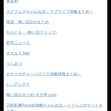
軍茶利
スクフェスちゃんねる～ラブライブ攻略まとめ～
怪談・怖い話2chまとめ
ちかとも -怖い話クリップ-
哲学ニュース
オカルト.Net
うしみつ
ガチャガチャ～パズドラ攻略情報まとめ～
しぃアンテナ
怖い話のまとめ‐オカ学.com
刀剣乱舞Pocket攻略ちゃんねる～とうらぶポケットま
とめ～