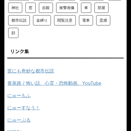
神社
窓
自殺
衝撃画像
車
部屋
都市伝説
金縛り
閲覧注意
電車
霊感
顔
リンク集
世にも奇妙な都市伝説
黄泉路 / 怖い話、心霊・恐怖動画、YouTube
にゅーもふ
にゅーすなう！
にゅーぷる