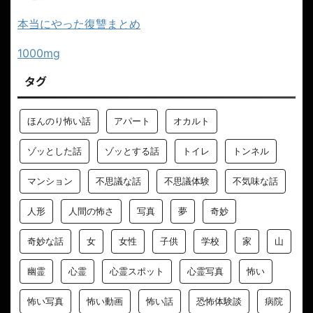
本当にやった復讐まとめ
1000mg
タグ
ほんのり怖い話
アパート
オカルト
ゾッとした話
ゾッとする話
トイレ
トンネル
マンション
不思議な話
不思議体験
不気味な話
人形
人間の怖さ
写真
夢
奇妙
奇妙な話
女
女性
子供
学校
家
山
幽霊
心霊
心霊スポット
心霊写真
怖い
怖い写真
怖い動画
怖い話
恐怖体験談
病院