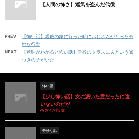
【人間の怖さ】運気を盗んだ代償
PREV
【怖い話】親戚の家に行った時におじさんがとった奇
妙な行動
NEXT
【意味がわかると怖い話】学校のクラスにＡという嘘
つきの子がいた
怖い話
【少し怖い話】女に憑いた霊だったに違
いないのだが
2017/11/30
奇妙な話