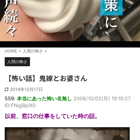
HOME
>
人間の怖さ
>
人間の怖さ
【怖い話】鬼嫁とお婆さん
2014年12月17日
559:
本当にあった怖い名無し
2006/10/02(月) 19:10:27
ID:FNqjBpIX0
以前、窓口の仕事をしていた時の話。