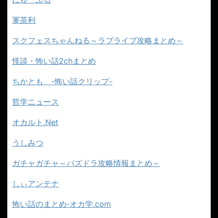
にゅーもふ
にゅーすなう！
にゅーぷる
軍茶利
スクフェスちゃんねる～ラブライブ攻略まとめ～
怪談・怖い話2chまとめ
ちかとも -怖い話クリップ-
哲学ニュース
オカルト.Net
うしみつ