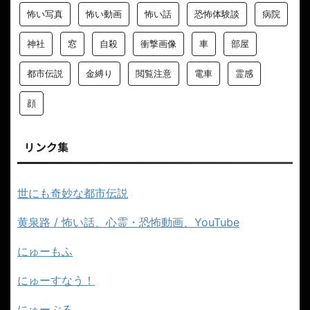
人形
人間の怖さ
写真
夢
奇妙
奇妙な話
女
女性
子供
学校
家
山
幽霊
心霊
心霊スポット
心霊写真
怖い
怖い写真
怖い動画
怖い話
恐怖体験談
病院
神社
窓
自殺
衝撃画像
車
部屋
都市伝説
金縛り
閲覧注意
電車
霊感
顔
リンク集
世にも奇妙な都市伝説
黄泉路 / 怖い話、心霊・恐怖動画、YouTube