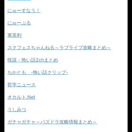
にゅーすなう！
にゅーぷる
軍茶利
スクフェスちゃんねる～ラブライブ攻略まとめ～
怪談・怖い話2chまとめ
ちかとも -怖い話クリップ-
哲学ニュース
オカルト.Net
うしみつ
ガチャガチャ～パズドラ攻略情報まとめ～