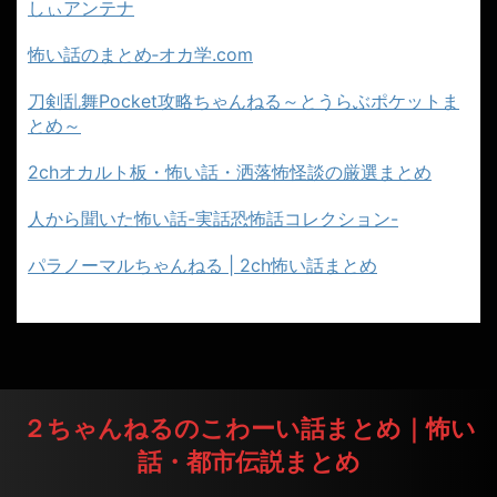
しぃアンテナ
怖い話のまとめ‐オカ学.com
刀剣乱舞Pocket攻略ちゃんねる～とうらぶポケットま
とめ～
2chオカルト板・怖い話・洒落怖怪談の厳選まとめ
人から聞いた怖い話-実話恐怖話コレクション-
パラノーマルちゃんねる | 2ch怖い話まとめ
２ちゃんねるのこわーい話まとめ｜怖い
話・都市伝説まとめ