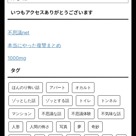
いつもアクセスありがとうございます
不思議net
本当にやった復讐まとめ
1000mg
タグ
ほんのり怖い話
アパート
オカルト
ゾッとした話
ゾッとする話
トイレ
トンネル
マンション
不思議な話
不思議体験
不気味な話
人形
人間の怖さ
写真
夢
奇妙