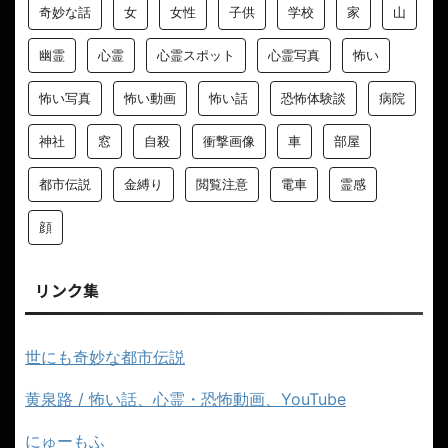
奇妙な話
女
女性
子供
学校
家
山
幽霊
心霊
心霊スポット
心霊写真
怖い
怖い写真
怖い動画
怖い話
恐怖体験談
病院
神社
窓
自殺
衝撃画像
車
部屋
都市伝説
金縛り
閲覧注意
電車
霊感
顔
リンク集
世にも奇妙な都市伝説
黄泉路 / 怖い話、心霊・恐怖動画、YouTube
にゅーもふ