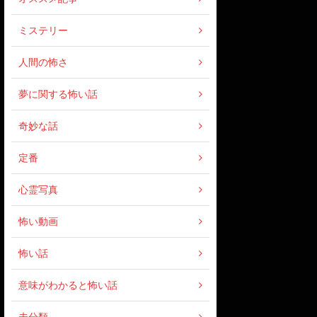
ミステリー
人間の怖さ
夢に関する怖い話
奇妙な話
定番
心霊写真
怖い動画
怖い話
意味がわかると怖い話
未分類