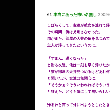
61:
本当にあった怖い名無し
2009/
しばらくして、友達が彼女を連れて帰
その瞬間、俺は見逃さなかった。
猫がまた、部屋の天井の角を見つめて
主人が帰ってきたというのに。
「すまん。遅くなった」
と謝る友達、俺は一刻も早く帰りたか
「猫が部屋の天井見つめるけどあれ何
と聞いたが、友達は無関心に、
「そうかぁ？そういわれればそういう
と答えた。どうも気にして無いらしい
帰るわと言って外に出ようとしたとき