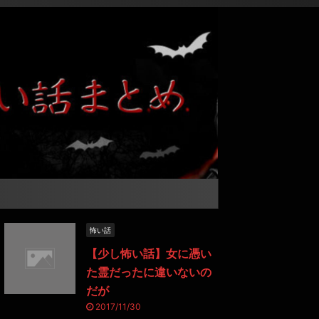
怖い話
【少し怖い話】女に憑い
た霊だったに違いないの
だが
2017/11/30