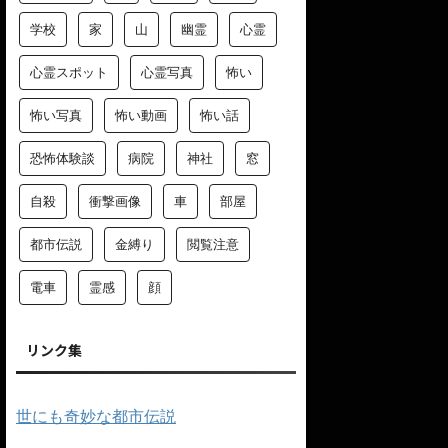
学校
家
山
幽霊
心霊
心霊スポット
心霊写真
怖い
怖い写真
怖い動画
怖い話
恐怖体験談
病院
神社
窓
自殺
衝撃画像
車
部屋
都市伝説
金縛り
閲覧注意
電車
霊感
顔
リンク集
世にも奇妙な都市伝説