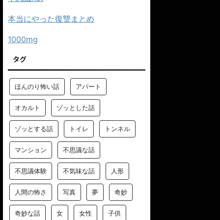
本当にやった復讐まとめ
1000mg
タグ
ほんのり怖い話
アパート
オカルト
ゾッとした話
ゾッとする話
トイレ
トンネル
マンション
不思議な話
不思議体験
不気味な話
人形
人間の怖さ
写真
夢
奇妙
奇妙な話
女
女性
子供