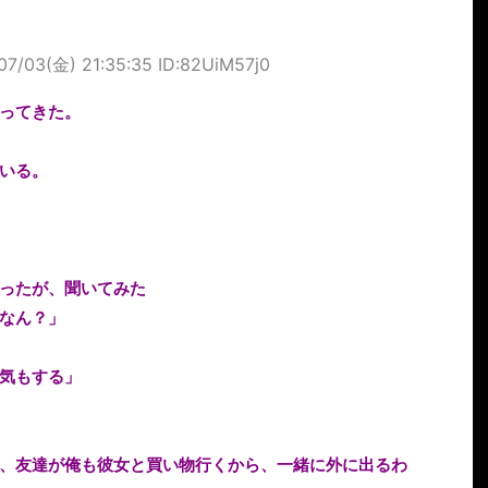
07/03(金) 21:35:35 ID:82UiM57j0
ってきた。
いる。
ったが、聞いてみた
なん？」
気もする」
、友達が俺も彼女と買い物行くから、一緒に外に出るわ