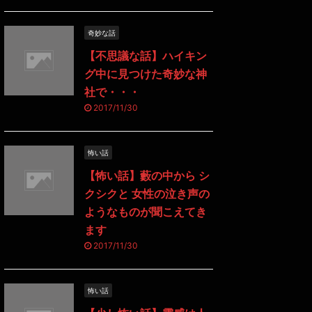
奇妙な話
【不思議な話】ハイキン
グ中に見つけた奇妙な神
社で・・・
2017/11/30
怖い話
【怖い話】藪の中から シ
クシクと 女性の泣き声の
ようなものが聞こえてき
ます
2017/11/30
怖い話