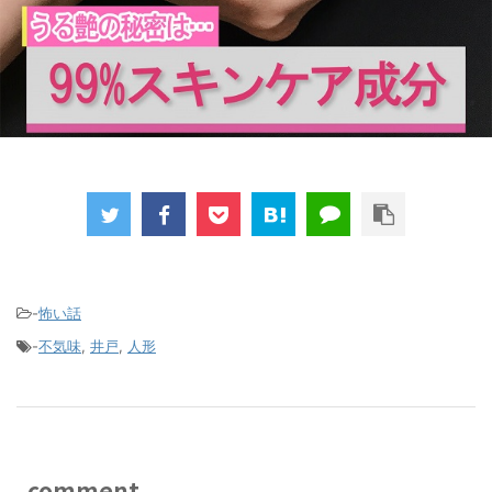
-
怖い話
-
不気味
,
井戸
,
人形
comment