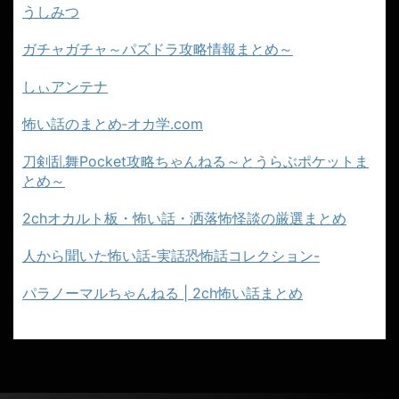
うしみつ
ガチャガチャ～パズドラ攻略情報まとめ～
しぃアンテナ
怖い話のまとめ‐オカ学.com
刀剣乱舞Pocket攻略ちゃんねる～とうらぶポケットま
とめ～
2chオカルト板・怖い話・洒落怖怪談の厳選まとめ
人から聞いた怖い話-実話恐怖話コレクション-
パラノーマルちゃんねる | 2ch怖い話まとめ