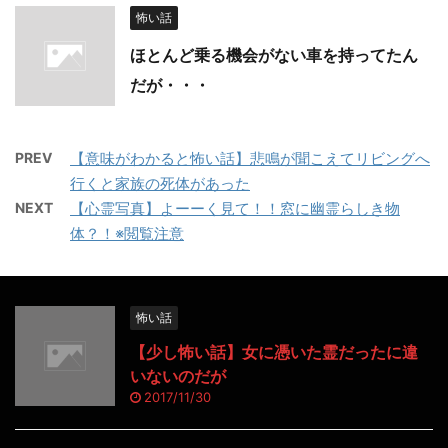
怖い話
ほとんど乗る機会がない車を持ってたん
だが・・・
PREV
【意味がわかると怖い話】悲鳴が聞こえてリビングへ
行くと家族の死体があった
NEXT
【心霊写真】よーーく見て！！窓に幽霊らしき物
体？！※閲覧注意
怖い話
【少し怖い話】女に憑いた霊だったに違
いないのだが
2017/11/30