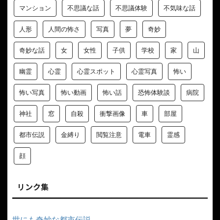
マンション
不思議な話
不思議体験
不気味な話
人形
人間の怖さ
写真
夢
奇妙
奇妙な話
女
女性
子供
学校
家
山
幽霊
心霊
心霊スポット
心霊写真
怖い
怖い写真
怖い動画
怖い話
恐怖体験談
病院
神社
窓
自殺
衝撃画像
車
部屋
都市伝説
金縛り
閲覧注意
電車
霊感
顔
リンク集
世にも奇妙な都市伝説