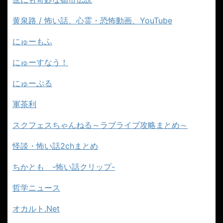
黄泉路 / 怖い話、心霊・恐怖動画、YouTube
にゅーもふ
にゅーすなう！
にゅーぷる
軍茶利
スクフェスちゃんねる～ラブライブ攻略まとめ～
怪談・怖い話2chまとめ
ちかとも -怖い話クリップ-
哲学ニュース
オカルト.Net