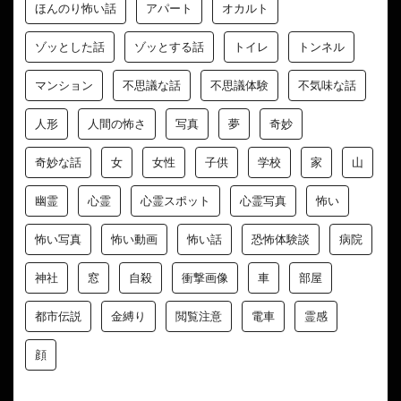
ほんのり怖い話
アパート
オカルト
ゾッとした話
ゾッとする話
トイレ
トンネル
マンション
不思議な話
不思議体験
不気味な話
人形
人間の怖さ
写真
夢
奇妙
奇妙な話
女
女性
子供
学校
家
山
幽霊
心霊
心霊スポット
心霊写真
怖い
怖い写真
怖い動画
怖い話
恐怖体験談
病院
神社
窓
自殺
衝撃画像
車
部屋
都市伝説
金縛り
閲覧注意
電車
霊感
顔