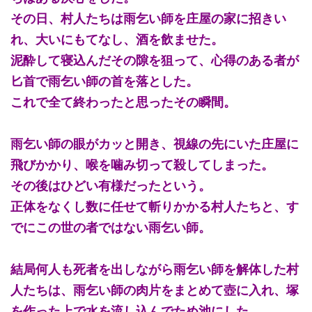
その日、村人たちは雨乞い師を庄屋の家に招きい
れ、大いにもてなし、酒を飲ませた。
泥酔して寝込んだその隙を狙って、心得のある者が
匕首で雨乞い師の首を落とした。
これで全て終わったと思ったその瞬間。
雨乞い師の眼がカッと開き、視線の先にいた庄屋に
飛びかかり、喉を噛み切って殺してしまった。
その後はひどい有様だったという。
正体をなくし数に任せて斬りかかる村人たちと、す
でにこの世の者ではない雨乞い師。
結局何人も死者を出しながら雨乞い師を解体した村
人たちは、雨乞い師の肉片をまとめて壺に入れ、塚
を作った上で水を流し込んでため池にした。