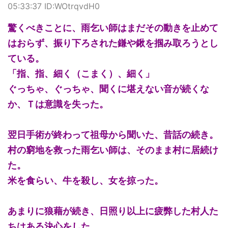
05:33:37 ID:WOtrqvdH0
驚くべきことに、雨乞い師はまだその動きを止めて
はおらず、振り下ろされた鎌や鍬を掴み取ろうとし
ている。
「指、指、細く（こまく）、細く」
ぐっちゃ、ぐっちゃ、聞くに堪えない音が続くな
か、Ｔは意識を失った。
翌日手術が終わって祖母から聞いた、昔話の続き。
村の窮地を救った雨乞い師は、そのまま村に居続け
た。
米を食らい、牛を殺し、女を掠った。
あまりに狼藉が続き、日照り以上に疲弊した村人た
ちはある決心をした。