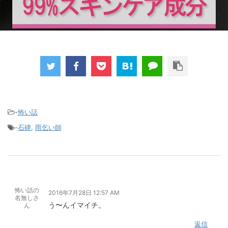
-
怖い話
-
石碑
,
雨乞い師
怖い話の
2016年7月28日 12:57 AM
名無しさ
う〜んイマイチ。
ん
返信