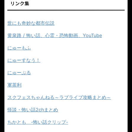
リンク集
世にも奇妙な都市伝説
黄泉路 / 怖い話、心霊・恐怖動画、YouTube
にゅーもふ
にゅーすなう！
にゅーぷる
軍茶利
スクフェスちゃんねる～ラブライブ攻略まとめ～
怪談・怖い話2chまとめ
ちかとも -怖い話クリップ-