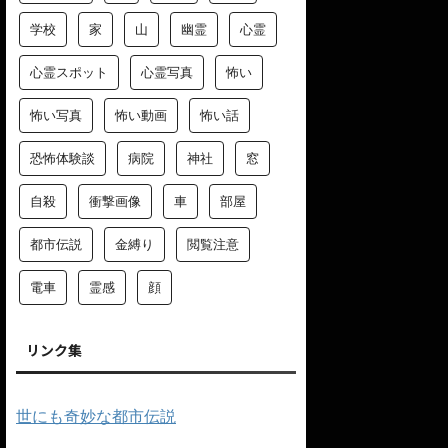
学校
家
山
幽霊
心霊
心霊スポット
心霊写真
怖い
怖い写真
怖い動画
怖い話
恐怖体験談
病院
神社
窓
自殺
衝撃画像
車
部屋
都市伝説
金縛り
閲覧注意
電車
霊感
顔
リンク集
世にも奇妙な都市伝説