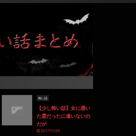
怖い話
【少し怖い話】女に憑い
た霊だったに違いないの
だが
2017/11/30