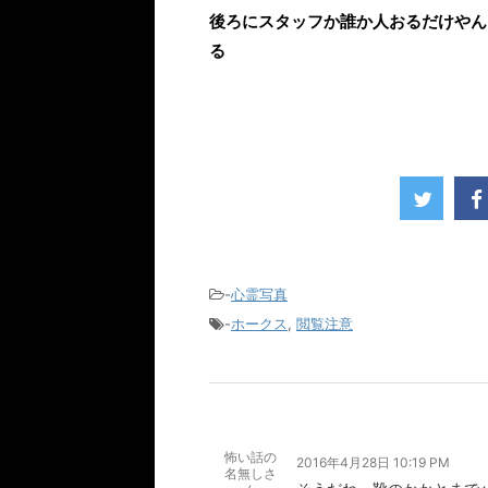
後ろにスタッフか誰か人おるだけやん
る
-
心霊写真
-
ホークス
,
閲覧注意
怖い話の
2016年4月28日 10:19 PM
名無しさ