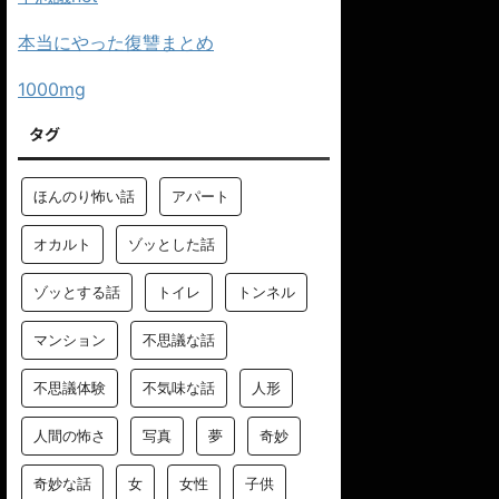
本当にやった復讐まとめ
1000mg
タグ
ほんのり怖い話
アパート
オカルト
ゾッとした話
ゾッとする話
トイレ
トンネル
マンション
不思議な話
不思議体験
不気味な話
人形
人間の怖さ
写真
夢
奇妙
奇妙な話
女
女性
子供