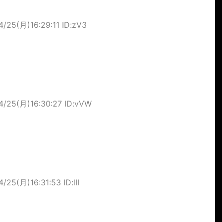
4/25(月)16:29:11 ID:zV3
4/25(月)16:30:27 ID:vVW
/25(月)16:31:53 ID:lII