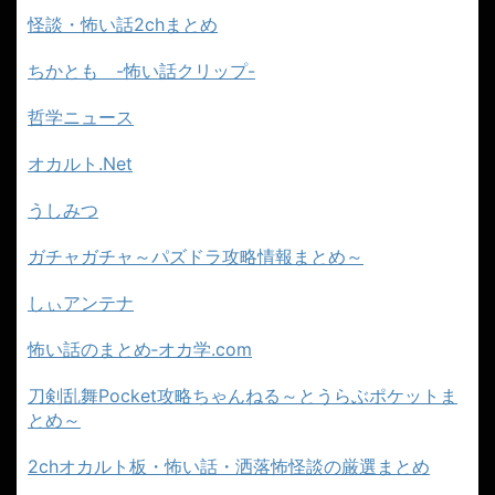
怪談・怖い話2chまとめ
ちかとも -怖い話クリップ-
哲学ニュース
オカルト.Net
うしみつ
ガチャガチャ～パズドラ攻略情報まとめ～
しぃアンテナ
怖い話のまとめ‐オカ学.com
刀剣乱舞Pocket攻略ちゃんねる～とうらぶポケットま
とめ～
2chオカルト板・怖い話・洒落怖怪談の厳選まとめ