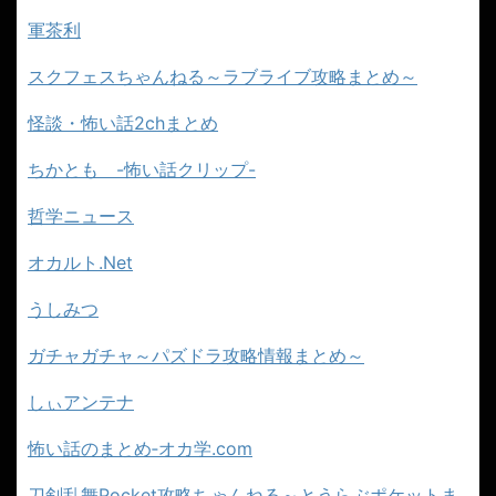
軍茶利
スクフェスちゃんねる～ラブライブ攻略まとめ～
怪談・怖い話2chまとめ
ちかとも -怖い話クリップ-
哲学ニュース
オカルト.Net
うしみつ
ガチャガチャ～パズドラ攻略情報まとめ～
しぃアンテナ
怖い話のまとめ‐オカ学.com
刀剣乱舞Pocket攻略ちゃんねる～とうらぶポケットま