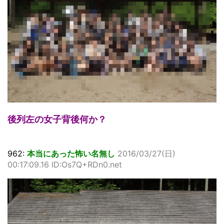
後列左の女子背後何か？
962:
本当にあった怖い名無し
2016/03/27(日)
00:17:09.16 ID:Os7Q+RDn0.net