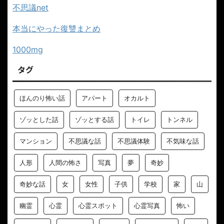
不思議net
本当にやった復讐まとめ
1000mg
タグ
ほんのり怖い話
アパート
オカルト
ゾッとした話
ゾッとする話
トイレ
トンネル
マンション
不思議な話
不思議体験
不気味な話
人形
人間の怖さ
写真
夢
奇妙
奇妙な話
女
女性
子供
学校
家
山
幽霊
心霊
心霊スポット
心霊写真
怖い