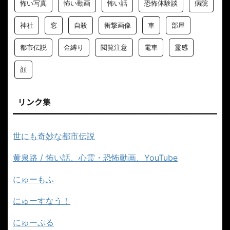
怖い写真
怖い動画
怖い話
恐怖体験談
病院
神社
窓
自殺
衝撃画像
車
部屋
都市伝説
金縛り
閲覧注意
電車
霊感
顔
リンク集
世にも奇妙な都市伝説
黄泉路 / 怖い話、心霊・恐怖動画、YouTube
にゅーもふ
にゅーすなう！
にゅーぷる