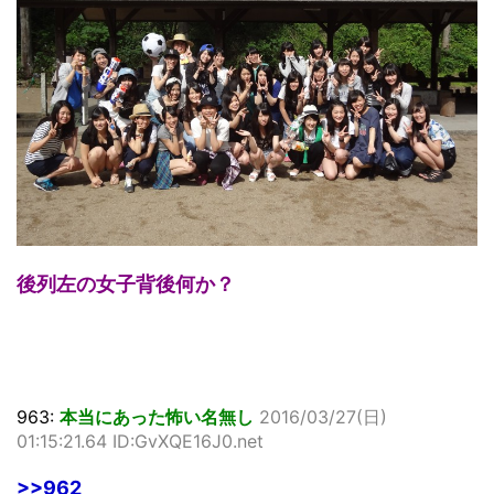
後列左の女子背後何か？
963:
本当にあった怖い名無し
2016/03/27(日)
01:15:21.64 ID:GvXQE16J0.net
>>962