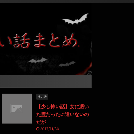
怖い話
【少し怖い話】女に憑い
た霊だったに違いないの
だが
2017/11/30