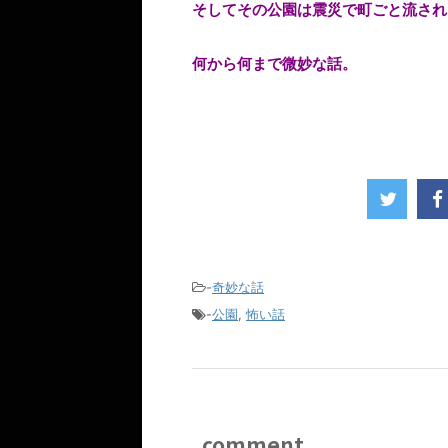
そしてその公園は震災で町ごと流され
何から何まで微妙な話。
-
奇妙な話
-
公園
,
怖い話
comment