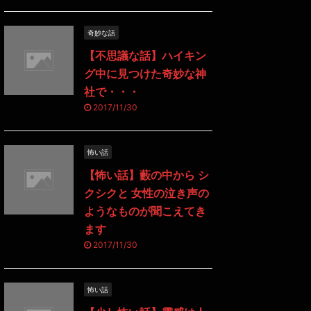
奇妙な話
【不思議な話】ハイキン
グ中に見つけた奇妙な神
社で・・・
2017/11/30
怖い話
【怖い話】藪の中から シ
クシクと 女性の泣き声の
ようなものが聞こえてき
ます
2017/11/30
怖い話