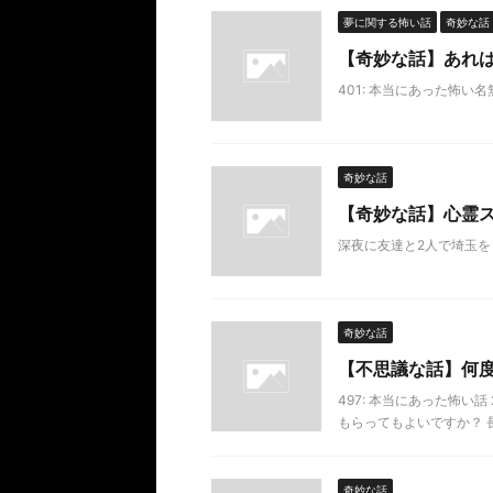
夢に関する怖い話
奇妙な話
【奇妙な話】あれ
401: 本当にあった怖い名無し 2
奇妙な話
【奇妙な話】心霊
深夜に友達と2人で埼玉
奇妙な話
【不思議な話】何
497: 本当にあった怖い話 201
もらってもよいですか？ 長
奇妙な話