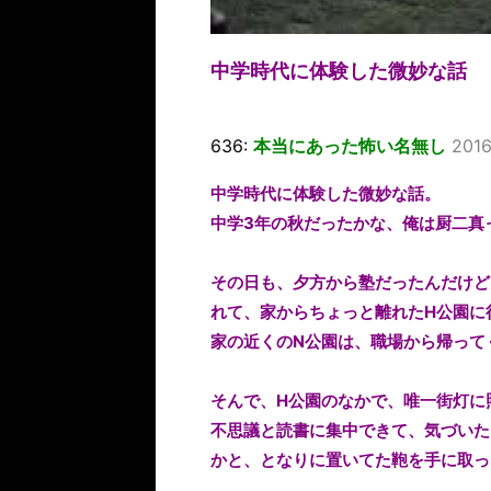
中学時代に体験した微妙な話
636:
本当にあった怖い名無し
2016
中学時代に体験した微妙な話。
中学3年の秋だったかな、俺は厨二真
その日も、夕方から塾だったんだけど
れて、家からちょっと離れたH公園に
家の近くのN公園は、職場から帰って
そんで、H公園のなかで、唯一街灯に
不思議と読書に集中できて、気づいた
かと、となりに置いてた鞄を手に取っ