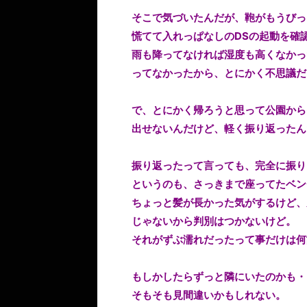
そこで気づいたんだが、鞄がもうびっ
慌てて入れっぱなしのDSの起動を確
雨も降ってなければ湿度も高くなかっ
ってなかったから、とにかく不思議だ
で、とにかく帰ろうと思って公園から
出せないんだけど、軽く振り返ったん
振り返ったって言っても、完全に振り
というのも、さっきまで座ってたベン
ちょっと髪が長かった気がするけど、
じゃないから判別はつかないけど。
それがずぶ濡れだったって事だけは何
もしかしたらずっと隣にいたのかも・
そもそも見間違いかもしれない。