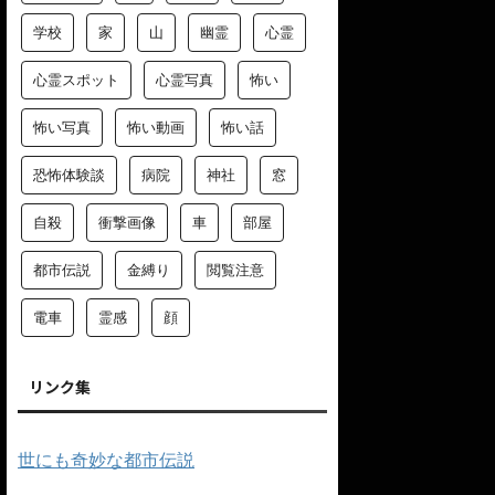
学校
家
山
幽霊
心霊
心霊スポット
心霊写真
怖い
怖い写真
怖い動画
怖い話
恐怖体験談
病院
神社
窓
自殺
衝撃画像
車
部屋
都市伝説
金縛り
閲覧注意
電車
霊感
顔
リンク集
世にも奇妙な都市伝説