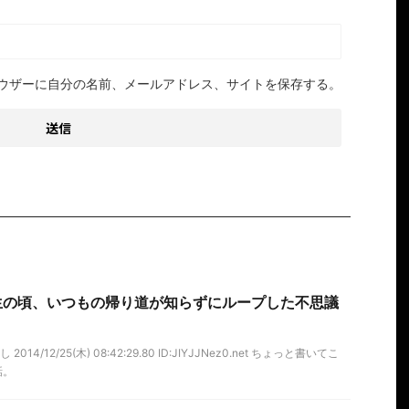
ウザーに自分の名前、メールアドレス、サイトを保存する。
生の頃、いつもの帰り道が知らずにループした不思議
14/12/25(木) 08:42:29.80 ID:JIYJJNez0.net ちょっと書いてこ
話。