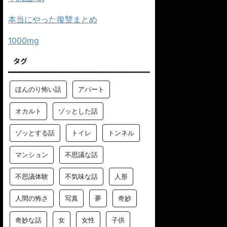
本当にやった復讐まとめ
1000mg
タグ
ほんのり怖い話
アパート
オカルト
ゾッとした話
ゾッとする話
トイレ
トンネル
マンション
不思議な話
不思議体験
不気味な話
人形
人間の怖さ
写真
夢
奇妙
奇妙な話
女
女性
子供