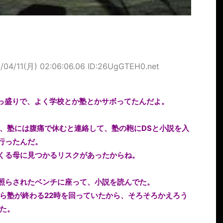
/04/11(月) 02:06:06.06 ID:26UgGTEH0.net
っ盛りで、よく学校とか塾とかサボってたんだよ。
、塾には腹痛で休むと連絡して、塾の鞄にDSと小説を入
行ったんだ。
くる母に見つかるリスクがあったからね。
照らされたベンチに座って、小説を読んでた。
ら塾が終わる22時を回っていたから、そろそろかえろう
た。