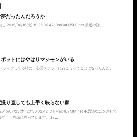
は夢だったんだろうか
015/06/16(火) 19:26:06.42 ID:aCuOjf5L0.net 最近の話。
スポットにはやはりマジモンがいる
をドライブしてる時に、心霊スポットに行こうってことになったんだ。
度撮り直しても上手く映らない家
5/07/23(木) 20:36:02.42 ID:kMax4LYMM.net 不思議な話をさせて
年、不思議に思っています。 わ ...