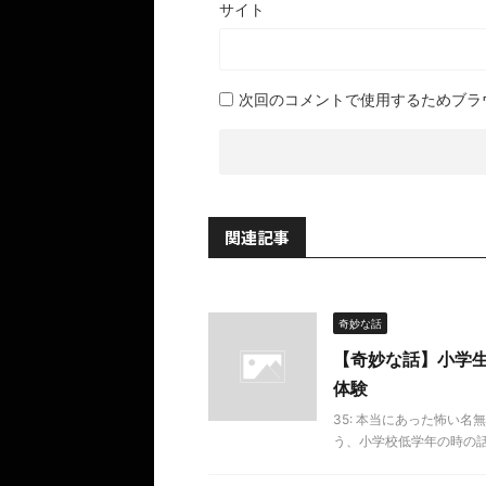
サイト
次回のコメントで使用するためブラ
関連記事
奇妙な話
【奇妙な話】小学
体験
35: 本当にあった怖い名無し 20
う、小学校低学年の時の