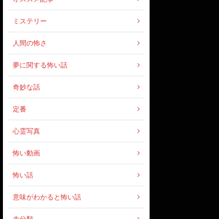
ミステリー
人間の怖さ
夢に関する怖い話
奇妙な話
定番
心霊写真
怖い動画
怖い話
意味がわかると怖い話
未分類