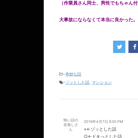
（作業員さん同士、男性でもちゃん付
大事故にならなくて本当に良かった。
-
奇妙な話
-
ゾッとした話
,
マンション
怖い話の
2016年4月7日 6:55 PM
名無しさ
×←ゾッとした話
ん
○←ドキっとした話