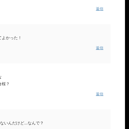
返信
てよかった！
返信
な
倉桜？
返信
れないんだけど…なんで？