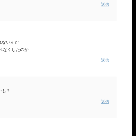
返信
れないんだ
れなくしたのか
返信
かも？
返信