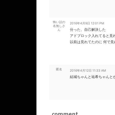
怖い話の
2016年4月9日 12:01 PM
名無しさ
分った、自己解決した
ん
アドブロック入れてると見
以前は見れてたのに 何で見
匿名
2016年4月12日 11:33 AM
結城ちゃんと祐希ちゃんと
comment