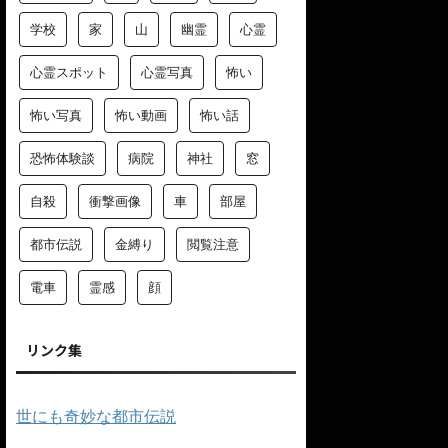
学校
家
山
幽霊
心霊
心霊スポット
心霊写真
怖い
怖い写真
怖い動画
怖い話
恐怖体験談
病院
神社
窓
自殺
衝撃画像
車
部屋
都市伝説
金縛り
閲覧注意
電車
霊感
顔
リンク集
世にも奇妙な都市伝説