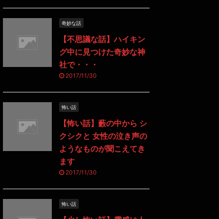
奇妙な話
【不思議な話】ハイキン
グ中に見つけた奇妙な神
社で・・・
2017/11/30
怖い話
【怖い話】藪の中から シ
クシクと 女性の泣き声の
ようなものが聞こえてき
ます
2017/11/30
怖い話