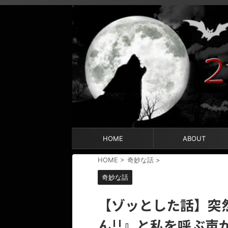
HOME
ABOUT
HOME
>
奇妙な話
>
奇妙な話
【ゾッとした話】突
ん!!』と私を呼ぶ声