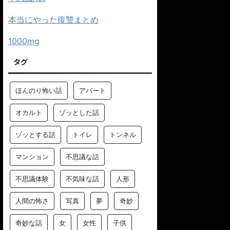
本当にやった復讐まとめ
1000mg
タグ
ほんのり怖い話
アパート
オカルト
ゾッとした話
ゾッとする話
トイレ
トンネル
マンション
不思議な話
不思議体験
不気味な話
人形
人間の怖さ
写真
夢
奇妙
奇妙な話
女
女性
子供