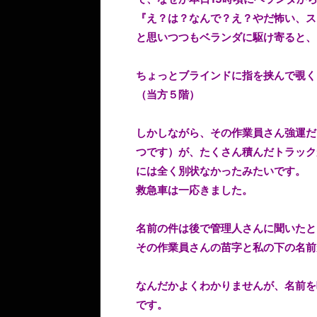
『え？は？なんで？え？やだ怖い、ス
と思いつつもベランダに駆け寄ると、
ちょっとブラインドに指を挟んで覗く
（当方５階）
しかしながら、その作業員さん強運だ
つです）が、たくさん積んだトラック
には全く別状なかったみたいです。
救急車は一応きました。
名前の件は後で管理人さんに聞いたと
その作業員さんの苗字と私の下の名前が
なんだかよくわかりませんが、名前を
です。