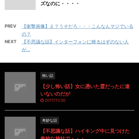
ズなのに・・・・
PREV
【衝撃画像】え？うそだろ・・・こんなんマジでいる
の？
NEXT
【不思議な話】インターフォンに映るはずのない人
が…
怖い話
【少し怖い話】女に憑いた霊だったに違
いないのだが
2017/11/30
奇妙な話
【不思議な話】ハイキング中に見つけた
奇妙な神社で・・・