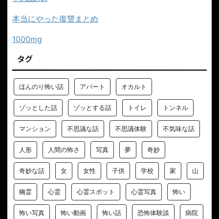
いつもアクセスありがとうございます
不思議net
本当にやった復讐まとめ
1000mg
タグ
ほんのり怖い話
アパート
オカルト
ゾッとした話
ゾッとする話
トイレ
トンネル
マンション
不思議な話
不思議体験
不気味な話
人形
人間の怖さ
写真
夢
奇妙