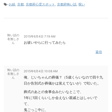
-
お経
,
京都
,
京都府心霊スポット
,
京都府怖い話
,
呪い
怖い話の
2015年6月4日 7:19 AM
名無しさ
お祓いやらに行ってみたら
ん
返信
怖い話の
2015年6月4日 10:08 AM
名無しさ
俺、じいちゃんの葬儀？（5歳くらいなので四十九
ん
日か告別式か葬儀かは覚えてないが）で吐いた。
葬式のあとの食事会みたいなとこで、
1年に1回くらいしか会えない親戚とはしゃいで
て、
鬼ごっこ中に、