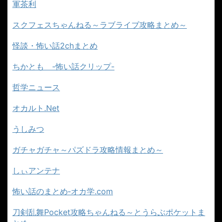
にゅーもふ
にゅーすなう！
にゅーぷる
軍茶利
スクフェスちゃんねる～ラブライブ攻略まとめ～
怪談・怖い話2chまとめ
ちかとも -怖い話クリップ-
哲学ニュース
オカルト.Net
うしみつ
ガチャガチャ～パズドラ攻略情報まとめ～