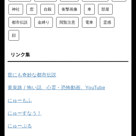
奇妙な話
女
女性
子供
学校
家
山
幽霊
心霊
心霊スポット
心霊写真
怖い
怖い写真
怖い動画
怖い話
恐怖体験談
病院
神社
窓
自殺
衝撃画像
車
部屋
都市伝説
金縛り
閲覧注意
電車
霊感
顔
リンク集
世にも奇妙な都市伝説
黄泉路 / 怖い話、心霊・恐怖動画、YouTube