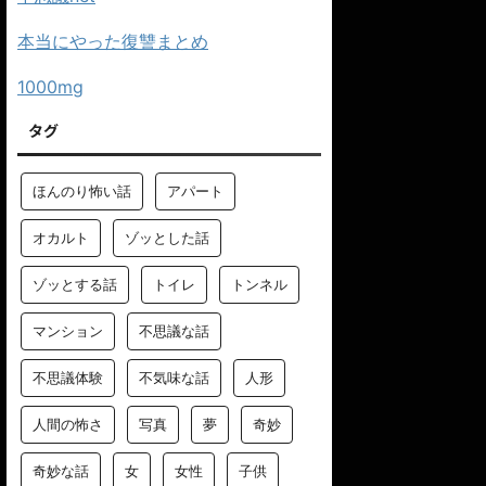
本当にやった復讐まとめ
1000mg
タグ
ほんのり怖い話
アパート
オカルト
ゾッとした話
ゾッとする話
トイレ
トンネル
マンション
不思議な話
不思議体験
不気味な話
人形
人間の怖さ
写真
夢
奇妙
奇妙な話
女
女性
子供