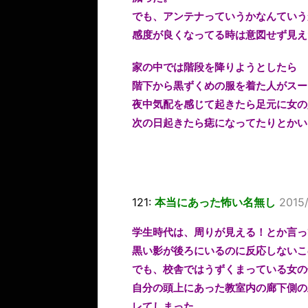
でも、アンテナっていうかなんていう
感度が良くなってる時は意図せず見え
家の中では階段を降りようとしたら
階下から黒ずくめの服を着た人がスー
夜中気配を感じて起きたら足元に女の
次の日起きたら痣になってたりとかい
121:
本当にあった怖い名無し
2015
学生時代は、周りが見える！とか言っ
黒い影が後ろにいるのに反応しないこ
でも、校舎ではうずくまっている女の
自分の頭上にあった教室内の廊下側の
レてしまった。