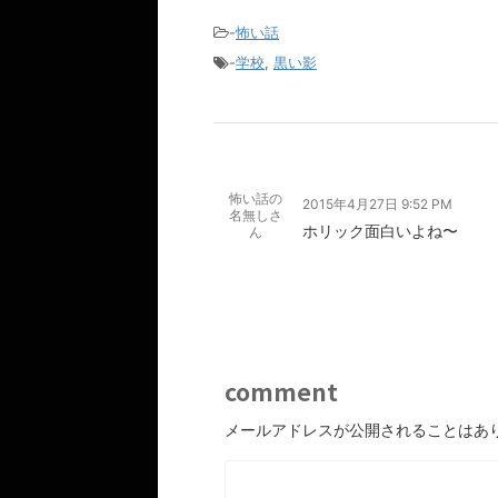
-
怖い話
-
学校
,
黒い影
怖い話の
2015年4月27日 9:52 PM
名無しさ
ホリック面白いよね〜
ん
comment
メールアドレスが公開されることはあ