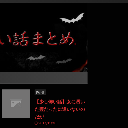
怖い話
【少し怖い話】女に憑い
た霊だったに違いないの
だが
2017/11/30