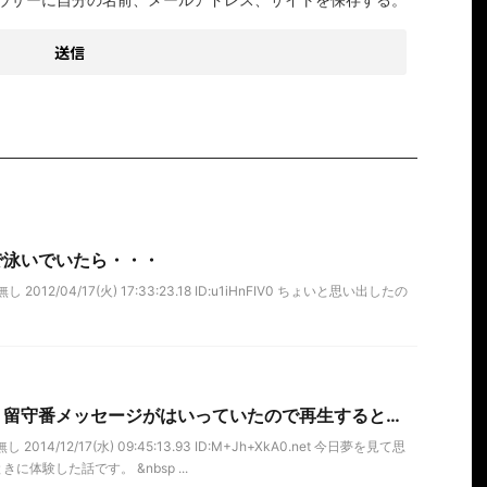
で泳いでいたら・・・
012/04/17(火) 17:33:23.18 ID:u1iHnFIV0 ちょいと思い出したの
、留守番メッセージがはいっていたので再生すると…
014/12/17(水) 09:45:13.93 ID:M+Jh+XkA0.net 今日夢を見て思
体験した話です。 &nbsp ...