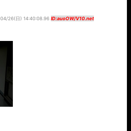
/04/26(日) 14:40:08.96
ID:auoOW/V10.net