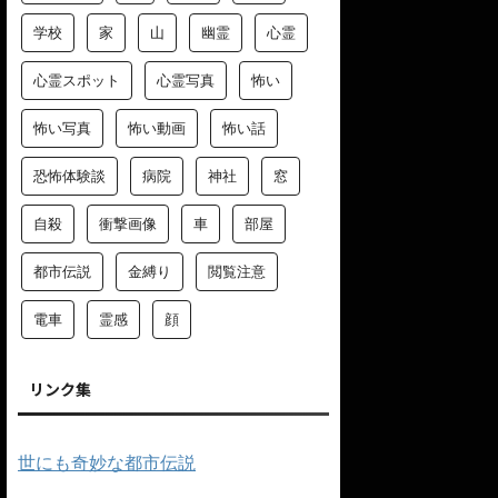
学校
家
山
幽霊
心霊
心霊スポット
心霊写真
怖い
怖い写真
怖い動画
怖い話
恐怖体験談
病院
神社
窓
自殺
衝撃画像
車
部屋
都市伝説
金縛り
閲覧注意
電車
霊感
顔
リンク集
世にも奇妙な都市伝説