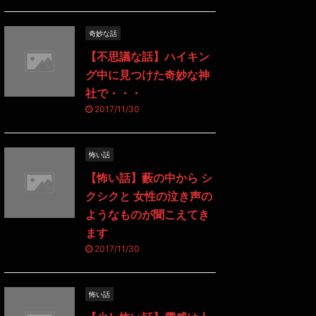
奇妙な話
【不思議な話】ハイキン
グ中に見つけた奇妙な神
社で・・・
2017/11/30
怖い話
【怖い話】藪の中から シ
クシクと 女性の泣き声の
ようなものが聞こえてき
ます
2017/11/30
怖い話