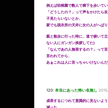
例えば幼稚園で数人で廊下を歩いてい
「どうしたの？」って声をかけたら友
子見たらいないとか、
家でも脱衣所の天井に女の人がへばり
親と散歩に行った時に、道で俯いて立
ない人にガンガン挨拶してた)
「なんであの人無視するの？」って言
言われてから、
あぁこれは人に言っちゃいけないんだ
120:
本当にあった怖い名無し
2015
成長するにつれて意識的に見ないよう
減った。