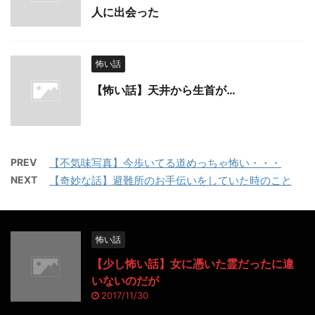
人に出会った
怖い話
【怖い話】天井から生首が…
PREV
【不気味写真】今歩いてる道めっちゃ怖い・・・
NEXT
【奇妙な話】避難所のお手伝いをしていた時のこと
怖い話
【少し怖い話】女に憑いた霊だったに違
いないのだが
2017/11/30