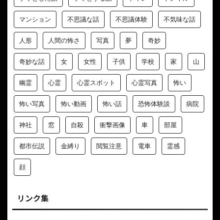
マンション
不思議な話
不思議体験
不気味な話
人形
人間の怖さ
写真
夢
奇妙
奇妙な話
女
女性
子供
学校
家
山
幽霊
心霊
心霊スポット
心霊写真
怖い
怖い写真
怖い動画
怖い話
恐怖体験談
病院
神社
窓
自殺
衝撃画像
車
部屋
都市伝説
金縛り
閲覧注意
電車
霊感
顔
リンク集