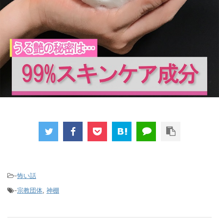
-
怖い話
-
宗教団体
,
神棚