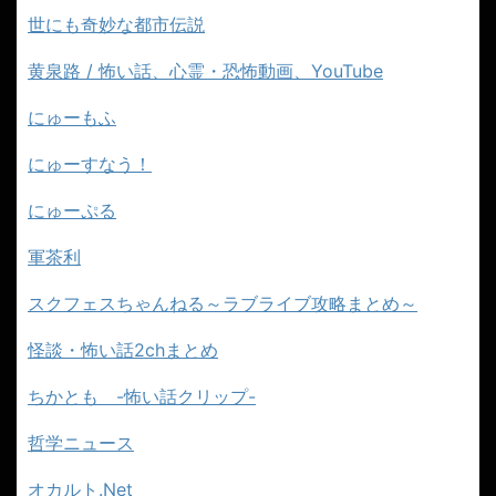
世にも奇妙な都市伝説
黄泉路 / 怖い話、心霊・恐怖動画、YouTube
にゅーもふ
にゅーすなう！
にゅーぷる
軍茶利
スクフェスちゃんねる～ラブライブ攻略まとめ～
怪談・怖い話2chまとめ
ちかとも -怖い話クリップ-
哲学ニュース
オカルト.Net