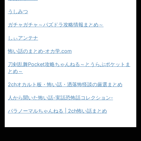
うしみつ
ガチャガチャ～パズドラ攻略情報まとめ～
しぃアンテナ
怖い話のまとめ‐オカ学.com
刀剣乱舞Pocket攻略ちゃんねる～とうらぶポケットま
とめ～
2chオカルト板・怖い話・洒落怖怪談の厳選まとめ
人から聞いた怖い話-実話恐怖話コレクション-
パラノーマルちゃんねる | 2ch怖い話まとめ