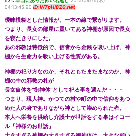
631:
本当にあった怖い名無し
2015/04/16(木)
04:13:45.90
ID:V/7pHl8Z0.net
曖昧模糊とした情報が、一本の線で繋がります。
つまり、長女の部屋に置いてある神棚が原因で長女
を寝たきりにした。
あの邪教は特徴的で、信者から金銭を吸い上げ、神
棚から生命力を吸い上げる性質がある。
神棚の祀り方なのか、それともたまたまなのか、神
棚の中の邪教の札が
長女自体を"御神体"として祀る事を選んだ・・・
つまり、現人神。かつての村や町の中で信仰をあつ
めた人の身でありながら神として崇められた者。
本人へ栄養を供給し介護士が世話をする事はイコー
ル「神様のお世話」
大きすぎる神棚や大きすぎる御神体は、大きな願い