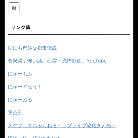
顔
リンク集
世にも奇妙な都市伝説
黄泉路 / 怖い話、心霊・恐怖動画、YouTube
にゅーもふ
にゅーすなう！
にゅーぷる
軍茶利
スクフェスちゃんねる～ラブライブ攻略まとめ～