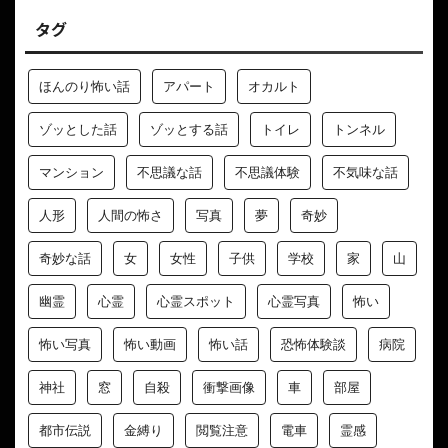
タグ
ほんのり怖い話
アパート
オカルト
ゾッとした話
ゾッとする話
トイレ
トンネル
マンション
不思議な話
不思議体験
不気味な話
人形
人間の怖さ
写真
夢
奇妙
奇妙な話
女
女性
子供
学校
家
山
幽霊
心霊
心霊スポット
心霊写真
怖い
怖い写真
怖い動画
怖い話
恐怖体験談
病院
神社
窓
自殺
衝撃画像
車
部屋
都市伝説
金縛り
閲覧注意
電車
霊感