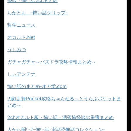
怪談・怖い話2chまとめ
ちかとも -怖い話クリップ-
哲学ニュース
オカルト.Net
うしみつ
ガチャガチャ～パズドラ攻略情報まとめ～
しぃアンテナ
怖い話のまとめ‐オカ学.com
刀剣乱舞Pocket攻略ちゃんねる～とうらぶポケットま
とめ～
2chオカルト板・怖い話・洒落怖怪談の厳選まとめ
人から聞いた怖い話-実話恐怖話コレクション-