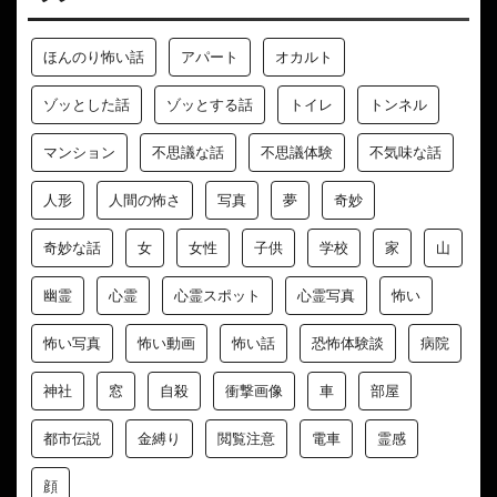
ほんのり怖い話
アパート
オカルト
ゾッとした話
ゾッとする話
トイレ
トンネル
マンション
不思議な話
不思議体験
不気味な話
人形
人間の怖さ
写真
夢
奇妙
奇妙な話
女
女性
子供
学校
家
山
幽霊
心霊
心霊スポット
心霊写真
怖い
怖い写真
怖い動画
怖い話
恐怖体験談
病院
神社
窓
自殺
衝撃画像
車
部屋
都市伝説
金縛り
閲覧注意
電車
霊感
顔