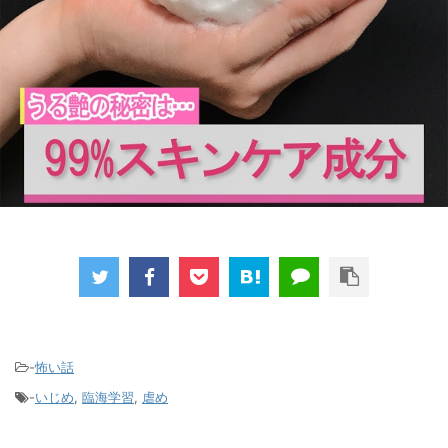
-
怖い話
-
いじめ
,
臨海学習
,
虐め