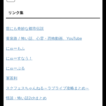
リンク集
世にも奇妙な都市伝説
黄泉路 / 怖い話、心霊・恐怖動画、YouTube
にゅーもふ
にゅーすなう！
にゅーぷる
軍茶利
スクフェスちゃんねる～ラブライブ攻略まとめ～
怪談・怖い話2chまとめ