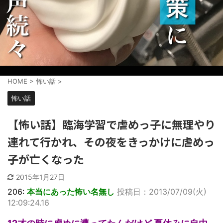
HOME
>
怖い話
>
怖い話
【怖い話】臨海学習で虐めっ子に無理やり
連れて行かれ、その夜をきっかけに虐めっ
子が亡くなった
2015年1月27日
206:
本当にあった怖い名無し
投稿日：2013/07/09(火)
12:09:24.16