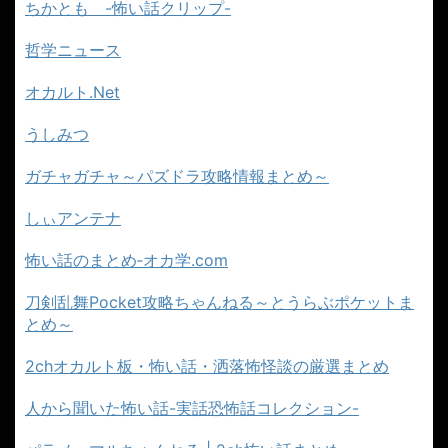
ちかとも -怖い話クリップ-
哲学ニュース
オカルト.Net
うしみつ
ガチャガチャ～パズドラ攻略情報まとめ～
しぃアンテナ
怖い話のまとめ‐オカ学.com
刀剣乱舞Pocket攻略ちゃんねる～とうらぶポケットま
とめ～
2chオカルト板・怖い話・洒落怖怪談の厳選まとめ
人から聞いた怖い話-実話恐怖話コレクション-