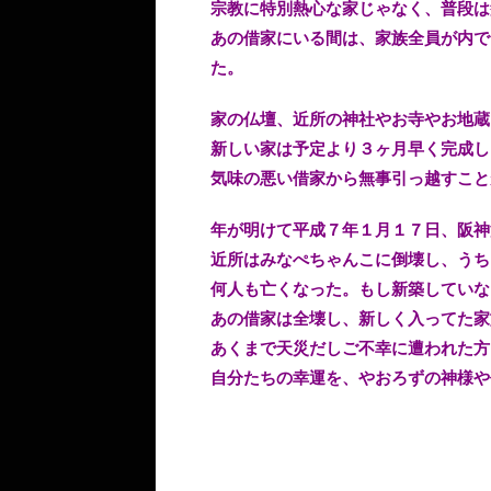
宗教に特別熱心な家じゃなく、普段は
あの借家にいる間は、家族全員が内で
た。
家の仏壇、近所の神社やお寺やお地蔵
新しい家は予定より３ヶ月早く完成し
気味の悪い借家から無事引っ越すこと
年が明けて平成７年１月１７日、阪神
近所はみなぺちゃんこに倒壊し、うち
何人も亡くなった。もし新築していな
あの借家は全壊し、新しく入ってた家
あくまで天災だしご不幸に遭われた方
自分たちの幸運を、やおろずの神様や