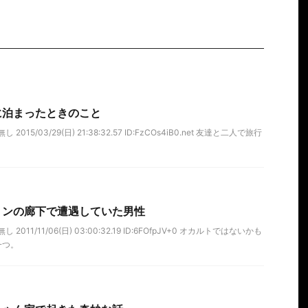
に泊まったときのこと
015/03/29(日) 21:38:32.57 ID:FzCOs4iB0.net 友達と二人で旅行
ョンの廊下で遭遇していた男性
2011/11/06(日) 03:00:32.19 ID:6FOfpJV+0 オカルトではないかも
一つ。