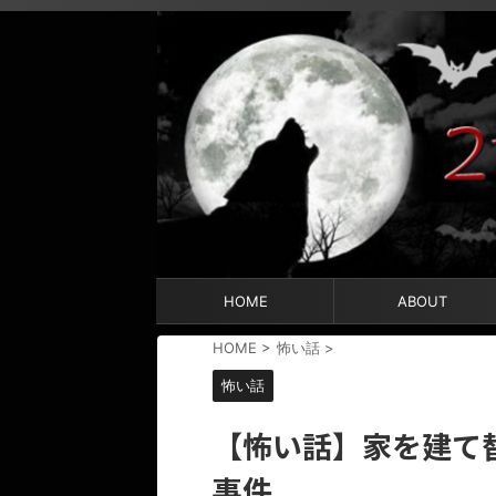
HOME
ABOUT
HOME
>
怖い話
>
怖い話
【怖い話】家を建て
事件