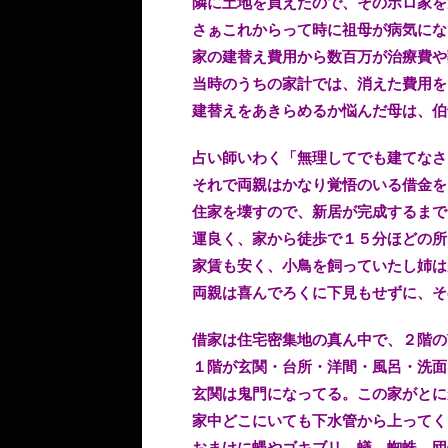
隣に土地を買えたので、そのボロ家を
さぁこれからって時に祖母が病気にな
家の建替え費用から数百万が治療費や
当時のうちの家計では、消えた費用を
建替えをあきらめるか悩んだ母は、伯
占い師いわく「無理してでも建てなさ
それで両親はかなり覚悟のいる借金を
住家を壊すので、新居が完成するまで
運良く、家から徒歩で１５分ほどの所
家賃も安く、小鳥を飼っていたし姉は
両親は喜んでろくに下見もせずに、そ
借家は住宅密集地の真ん中で、２階の
１階が玄関・台所・洋間・風呂・洗面
玄関は鬼門になってる。この家がとに
家中どこにいても下水管から上ってく
おまけに蝿やゴキブリ、蟻、蜘蛛、団