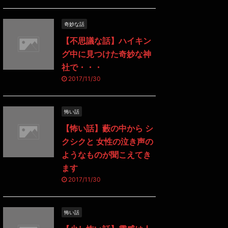
奇妙な話
【不思議な話】ハイキン
グ中に見つけた奇妙な神
社で・・・
2017/11/30
怖い話
【怖い話】藪の中から シ
クシクと 女性の泣き声の
ようなものが聞こえてき
ます
2017/11/30
怖い話