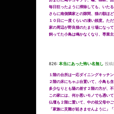
毎日狂ったように掃除しても、いたる
さらに南側隣家との隙間、猫の額ほど
１０日に一度くらいの凄い頻度。ただ
家の周辺が野良猫のたまり場になって
飼ってた小鳥は鳴かなくなり、専業主
826:
本当にあった怖い名無し
投稿日
１階の台所は一応ダイニングキッチン
２階の床にちゃぶ台置いて、小鳥も含
多少なりとも陽の差す２階の方が、不
この家には、何か悪いモノでも憑いて
仏壇も２階に置いて、中の祖父母やご
「家族に災難が起きませんように」「