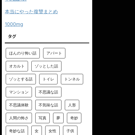
本当にやった復讐まとめ
1000mg
タグ
ほんのり怖い話
アパート
オカルト
ゾッとした話
ゾッとする話
トイレ
トンネル
マンション
不思議な話
不思議体験
不気味な話
人形
人間の怖さ
写真
夢
奇妙
奇妙な話
女
女性
子供