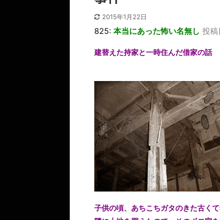
2015年1月22日
825:
本当にあった怖い名無し
投稿日
建替えた持家と一時住んだ借家の話
子供の頃、あちこちガタのきた古くて