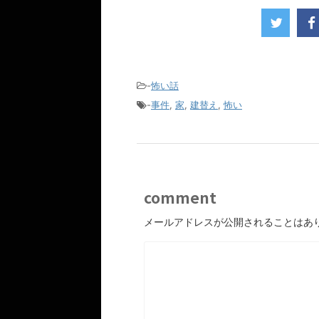
-
怖い話
-
事件
,
家
,
建替え
,
怖い
comment
メールアドレスが公開されることはあ