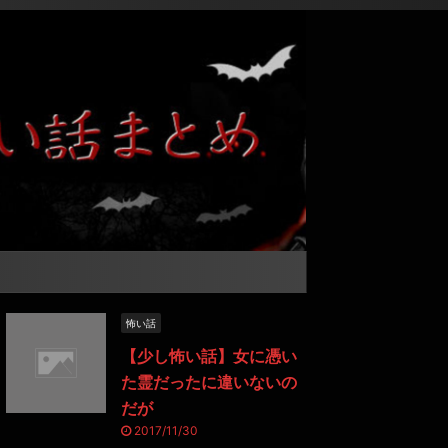
怖い話
【少し怖い話】女に憑い
た霊だったに違いないの
だが
2017/11/30