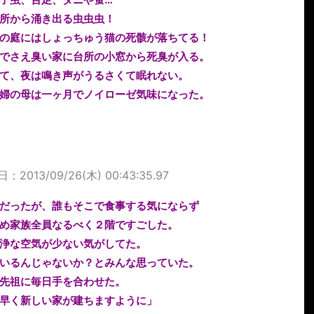
所から涌き出る虫虫虫！
の庭にはしょっちゅう猫の死骸が落ちてる！
でさえ臭い家に台所の小窓から死臭が入る。
て、夜は鳴き声がうるさくて眠れない。
婦の母は一ヶ月でノイローゼ気味になった。
：2013/09/26(木) 00:43:35.97
だったが、誰もそこで食事する気にならず
め家族全員なるべく２階ですごした。
浄な空気が少ない気がしてた。
いるんじゃないか？とみんな思っていた。
先祖に毎日手を合わせた。
早く新しい家が建ちますように」