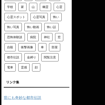
学校
家
山
幽霊
心霊
心霊スポット
心霊写真
怖い
怖い写真
怖い動画
怖い話
恐怖体験談
病院
神社
窓
自殺
衝撃画像
車
部屋
都市伝説
金縛り
閲覧注意
電車
霊感
顔
リンク集
世にも奇妙な都市伝説