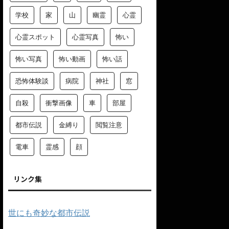
学校
家
山
幽霊
心霊
心霊スポット
心霊写真
怖い
怖い写真
怖い動画
怖い話
恐怖体験談
病院
神社
窓
自殺
衝撃画像
車
部屋
都市伝説
金縛り
閲覧注意
電車
霊感
顔
リンク集
世にも奇妙な都市伝説