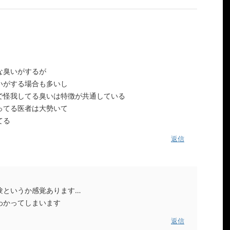
な臭いがするが
いがする場合も多いし
で怪我してる臭いは特徴が共通している
ってる医者は大勢いて
てる
返信
験というか感覚あります…
わかってしまいます
返信