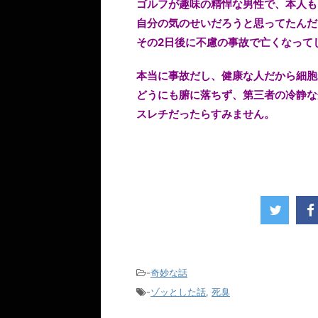
ゴルフが趣味の精悍な男性で、本人も
自分の気のせいだろうと思ってたんだ
その2日後に不慮の事故で亡くなって
本当に事故だし、健康な人だから細胞
どうにも腑に落ちず、第三者の冷静な
スレチだったらすみません。
-
奇妙な話
-
ゾッとした話
,
死臭