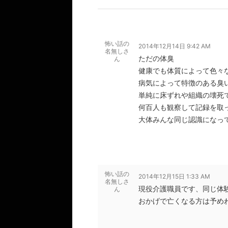
怖い話の
2014年12月14日 9:42 AM
名無しさ
ただの体臭
ん
健康でも体質によって色々
病気によって特徴のある臭
単純に床ずれや組織の壊死
何百人も観察して記録を取
大体みんな同じ認識になっ
怖い話の
2014年12月15日 1:33 AM
名無しさ
現役介護職員です、同じ体
ん
おかげで亡くなる方は予め