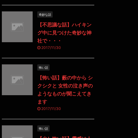
奇妙な話
【不思議な話】ハイキン
グ中に見つけた奇妙な神
社で・・・
2017/11/30
怖い話
【怖い話】藪の中から シ
クシクと 女性の泣き声の
ようなものが聞こえてき
ます
2017/11/30
怖い話