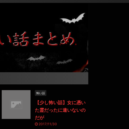
怖い話
【少し怖い話】女に憑い
た霊だったに違いないの
だが
2017/11/30