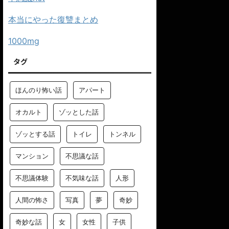
本当にやった復讐まとめ
1000mg
タグ
ほんのり怖い話
アパート
オカルト
ゾッとした話
ゾッとする話
トイレ
トンネル
マンション
不思議な話
不思議体験
不気味な話
人形
人間の怖さ
写真
夢
奇妙
奇妙な話
女
女性
子供