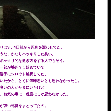
りは3，4日前から死臭を漂わせてた。
うな、かなりハッキリした臭い。
ポックリ的な逝き方をする人でもそう。
一部が壊死？し始めていて
勝手にシロウト解釈してた。
いたから、とくに気味悪いとも思わなかったし。
臭いの人がたまにいたけど
、お気の毒に、程度にしか思わなかった。
が強い死臭をまとってたの。