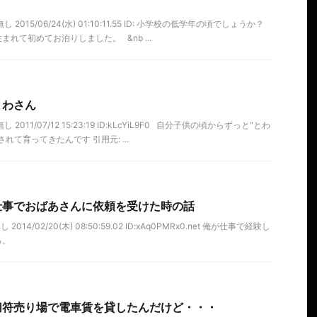
2015/06/24(水) 01:10:11.55 ID: 小学校の低学年の頃でしょうか？
れて初めてお泊りしました。 &nb ...
とわさん
2011/07/12 15:23:19 ID:kLcYiL9F0 自分子供の頃からずっと"とわ
れて育ってきたんです 引用元: ...
仕事でおばあさんに依頼を受けた時の話
14/02/20(木) 08:50:59.02 ID:xAq0PMRx0.net 俺が仕事で経験し
る。
切符売り場で電車賃を貸したんだけど・・・