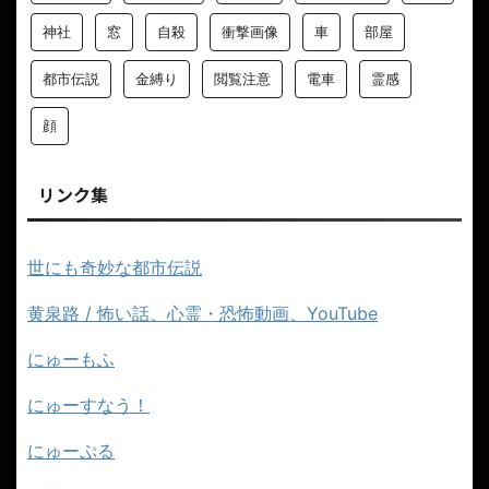
神社
窓
自殺
衝撃画像
車
部屋
都市伝説
金縛り
閲覧注意
電車
霊感
顔
リンク集
世にも奇妙な都市伝説
黄泉路 / 怖い話、心霊・恐怖動画、YouTube
にゅーもふ
にゅーすなう！
にゅーぷる