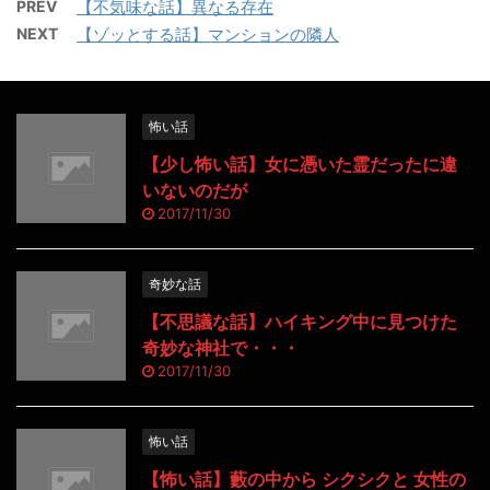
PREV
【不気味な話】異なる存在
NEXT
【ゾッとする話】マンションの隣人
怖い話
【少し怖い話】女に憑いた霊だったに違
いないのだが
2017/11/30
奇妙な話
【不思議な話】ハイキング中に見つけた
奇妙な神社で・・・
2017/11/30
怖い話
【怖い話】藪の中から シクシクと 女性の