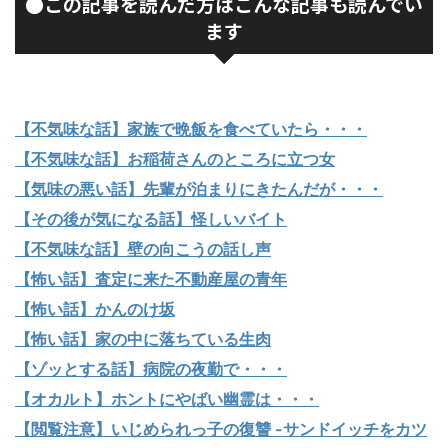
●この記事を読んだ方はこんな記事も読んでい
ます
【不気味な話】家族で晩飯を食べていたら・・・
【不気味な話】お稲荷さんのところに立つ女
【気味の悪い話】先輩が泊まりにきたんだが・・・
【その後が気になる話】怪しいバイト
【不気味な話】壁の向こうの話し声
【怖い話】査定に来た不動産屋の青年
【怖い話】かんのけ坂
【怖い話】家の中に落ちている生肉
【ゾッとする話】病院の夜勤で・・・
【オカルト】ホントにやばい幽霊は・・・
【閲覧注意】いじめられっ子の復讐 -サンドイッチをカツ