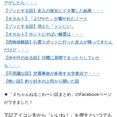
アゲしたら・・・
【ゾッとする話】友人の彼女にイタ電した結果・・・
【オカルト】「よびかた」が書かれたノート
【ゾッとする話】消えた「トンじい」
【オカルト】ホントにやばい幽霊は・・・
【恐怖体験談】心霊スポットに行った友人が帰ってきたん
だけど・・・
【冷や汗の出る話】日曜に居間でまったりしていた
ら・・・
【不思議な話】交通事故が多発する交差点で・・・
【怖い話】釣り好きの上司から聞いた話
★「２ちゃんねるこわーい話まとめ」のFacebookページ
ができました！
下記アイコン先から「いいね！」を押すといつでも