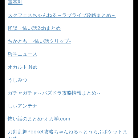
軍茶利
スクフェスちゃんねる～ラブライブ攻略まとめ～
怪談・怖い話2chまとめ
ちかとも -怖い話クリップ-
哲学ニュース
オカルト.Net
うしみつ
ガチャガチャ～パズドラ攻略情報まとめ～
しぃアンテナ
怖い話のまとめ‐オカ学.com
刀剣乱舞Pocket攻略ちゃんねる～とうらぶポケットま