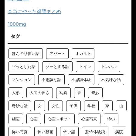
本当にやった復讐まとめ
1000mg
タグ
ほんのり怖い話
アパート
オカルト
ゾッとした話
ゾッとする話
トイレ
トンネル
マンション
不思議な話
不思議体験
不気味な話
人形
人間の怖さ
写真
夢
奇妙
奇妙な話
女
女性
子供
学校
家
山
幽霊
心霊
心霊スポット
心霊写真
怖い
怖い写真
怖い動画
怖い話
恐怖体験談
病院