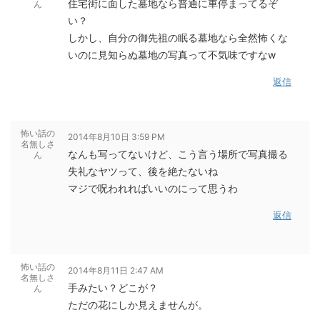
住宅街に面した墓地なら普通に車停まってるぞ
ん
い？
しかし、自分の御先祖の眠る墓地なら全然怖くな
いのに見知らぬ墓地の写真って不気味ですなw
返信
怖い話の
2014年8月10日 3:59 PM
名無しさ
なんも写ってないけど、こう言う場所で写真撮る
ん
失礼なヤツって、後を絶たないね
マジで呪われればいいのにって思うわ
返信
怖い話の
2014年8月11日 2:47 AM
名無しさ
手みたい？どこが？
ん
ただの花にしか見えませんが。