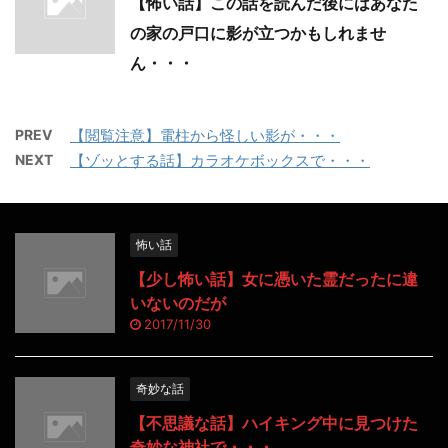
【怖い話】この話を読んだ後にはあなた
の家の戸口に影が立つかもしれませ
ん・・・
PREV
【閲覧注意】電柱から怪しい影が・・・
NEXT
【ゾッとする話】カラオケボックスで・・・
怖い話
【少し怖い話】女に憑いた霊だったに違
いないのだが
2017/11/30
奇妙な話
【不思議な話】ハイキング中に見つけた
奇妙な神社で・・・