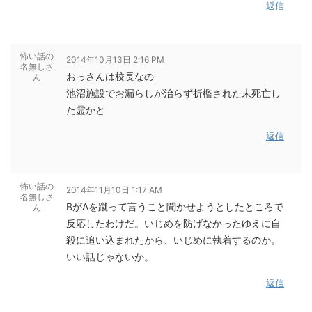
返信
怖い話の
2014年10月13日 2:16 PM
名無しさ
おっさんは校長なの
ん
池沼施設でお漏らしが治らず折檻された末死亡し
た霊かと
返信
怖い話の
2014年11月10日 1:17 AM
名無しさ
BがAを蹴って言うこと聞かせようとしたところで
ん
反応したわけだ。いじめを防げなかったゆえに自
殺に追い込まれたから、いじめに執着するのか。
いい話じゃないか。
返信