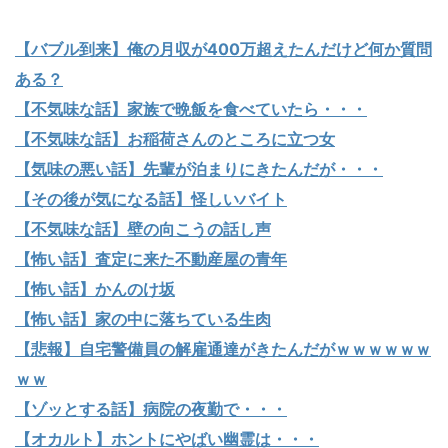
【バブル到来】俺の月収が400万超えたんだけど何か質問
ある？
【不気味な話】家族で晩飯を食べていたら・・・
【不気味な話】お稲荷さんのところに立つ女
【気味の悪い話】先輩が泊まりにきたんだが・・・
【その後が気になる話】怪しいバイト
【不気味な話】壁の向こうの話し声
【怖い話】査定に来た不動産屋の青年
【怖い話】かんのけ坂
【怖い話】家の中に落ちている生肉
【悲報】自宅警備員の解雇通達がきたんだがｗｗｗｗｗｗ
ｗｗ
【ゾッとする話】病院の夜勤で・・・
【オカルト】ホントにやばい幽霊は・・・