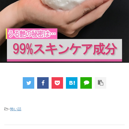
-
怖い話