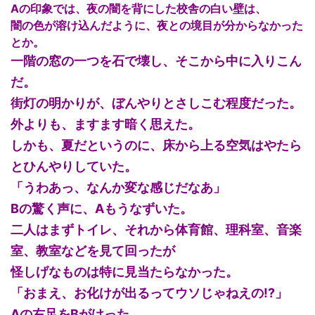
Aの印象では、夜の闇を背にした校舎の白い壁は、
闇の色が溶け込んだように、夜との境目が分からなかった
とか。
一階の窓の一つを石で壊し、そこから中に入りこん
だ。
街灯の明かりが、ぼんやりとさしこむ程度だった。
外よりも、ますます暗く思えた。
しかも、夏だというのに、床から上る空気はやたら
とひんやりしていた。
「うわあっ、なんか変な感じだなあ」
Bの驚く声に、Aもうなずいた。
二人はまずトイレ、それから体育館、理科室、音楽
室、教室などを見て回ったが
怪しげなものは特に見当たらなかった。
「おまえ、お化けが出るってウソじゃねえの!?」
Aの右足をBがけった。