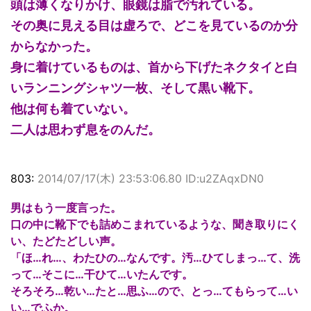
頭は薄くなりかけ、眼鏡は脂で汚れている。
その奥に見える目は虚ろで、どこを見ているのか分
からなかった。
身に着けているものは、首から下げたネクタイと白
いランニングシャツ一枚、そして黒い靴下。
他は何も着ていない。
二人は思わず息をのんだ。
803:
2014/07/17(木) 23:53:06.80 ID:u2ZAqxDN0
男はもう一度言った。
口の中に靴下でも詰めこまれているような、聞き取りにく
い、たどたどしい声。
「ほ…れ…、わたひの…なんです。汚…ひてしまっ…て、洗
って…そこに…干ひて…いたんです。
そろそろ…乾い…たと…思ふ…ので、とっ…てもらって…い
い…でふか。