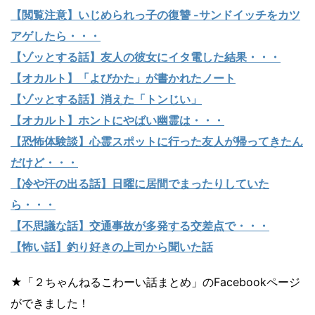
【閲覧注意】いじめられっ子の復讐 -サンドイッチをカツ
アゲしたら・・・
【ゾッとする話】友人の彼女にイタ電した結果・・・
【オカルト】「よびかた」が書かれたノート
【ゾッとする話】消えた「トンじい」
【オカルト】ホントにやばい幽霊は・・・
【恐怖体験談】心霊スポットに行った友人が帰ってきたん
だけど・・・
【冷や汗の出る話】日曜に居間でまったりしていた
ら・・・
【不思議な話】交通事故が多発する交差点で・・・
【怖い話】釣り好きの上司から聞いた話
★「２ちゃんねるこわーい話まとめ」のFacebookページ
ができました！