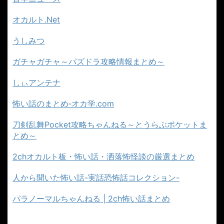
オカルト.Net
うしみつ
ガチャガチャ～パズドラ攻略情報まとめ～
しぃアンテナ
怖い話のまとめ‐オカ学.com
刀剣乱舞Pocket攻略ちゃんねる～とうらぶポケットま
とめ～
2chオカルト板・怖い話・洒落怖怪談の厳選まとめ
人から聞いた怖い話-実話恐怖話コレクション-
パラノーマルちゃんねる | 2ch怖い話まとめ