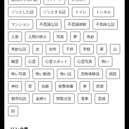
ゾッとした話
ゾッとする話
トイレ
トンネル
マンション
不思議な話
不思議体験
不気味な話
人形
人間の怖さ
写真
夢
奇妙
奇妙な話
女
女性
子供
学校
家
山
幽霊
心霊
心霊スポット
心霊写真
怖い
怖い写真
怖い動画
怖い話
恐怖体験談
病院
神社
窓
自殺
衝撃画像
車
部屋
都市伝説
金縛り
閲覧注意
電車
霊感
顔
リンク集