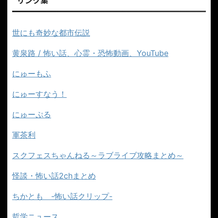
世にも奇妙な都市伝説
黄泉路 / 怖い話、心霊・恐怖動画、YouTube
にゅーもふ
にゅーすなう！
にゅーぷる
軍茶利
スクフェスちゃんねる～ラブライブ攻略まとめ～
怪談・怖い話2chまとめ
ちかとも -怖い話クリップ-
哲学ニュース