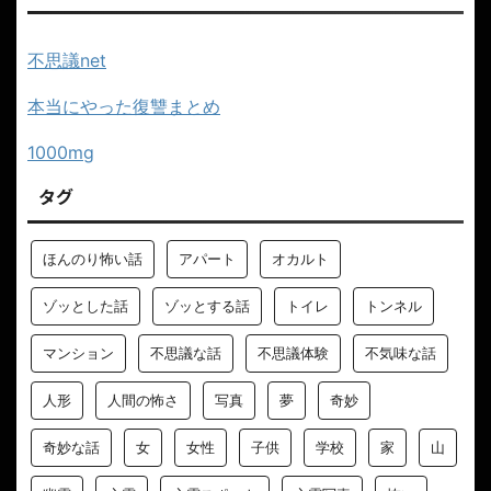
不思議net
本当にやった復讐まとめ
1000mg
タグ
ほんのり怖い話
アパート
オカルト
ゾッとした話
ゾッとする話
トイレ
トンネル
マンション
不思議な話
不思議体験
不気味な話
人形
人間の怖さ
写真
夢
奇妙
奇妙な話
女
女性
子供
学校
家
山