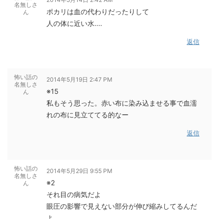
名無しさ
ポカリは血の代わりだったりして
ん
人の体に近い水....
返信
怖い話の
2014年5月19日 2:47 PM
名無しさ
※15
ん
私もそう思った。赤い布に染み込ませる事で血濡
れの布に見立ててる的なー
返信
怖い話の
2014年5月29日 9:55 PM
名無しさ
※2
ん
それ目の病気だよ
眼圧の影響で見えない部分が伸び縮みしてるんだ
よ