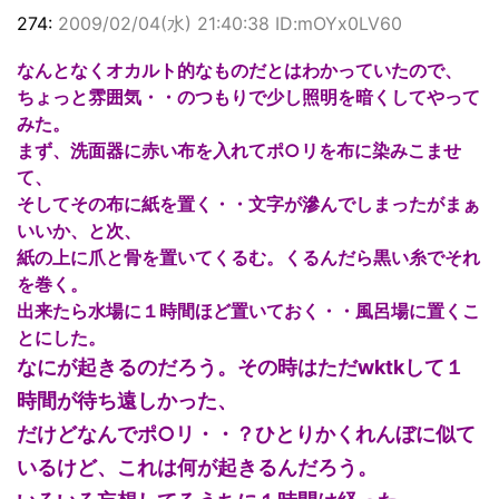
274:
2009/02/04(水) 21:40:38 ID:mOYx0LV60
なんとなくオカルト的なものだとはわかっていたので、
ちょっと雰囲気・・のつもりで少し照明を暗くしてやって
みた。
まず、洗面器に赤い布を入れてポ○リを布に染みこませ
て、
そしてその布に紙を置く・・文字が滲んでしまったがまぁ
いいか、と次、
紙の上に爪と骨を置いてくるむ。くるんだら黒い糸でそれ
を巻く。
出来たら水場に１時間ほど置いておく・・風呂場に置くこ
とにした。
なにが起きるのだろう。その時はただwktkして１
時間が待ち遠しかった、
だけどなんでポ○リ・・？ひとりかくれんぼに似て
いるけど、これは何が起きるんだろう。